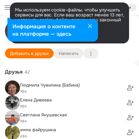
Войти
Мы используем cookie-файлы, чтобы улучшить
сервисы для вас. Если ваш возраст менее 13 лет,
настроить cookie-файлы должен ваш законный
Елена Семёнова
представитель.
Больше информации
Информация о контенте
Разрешить все
Настроить
на платформе — здесь
Уфа
15 января (42 года)
94 лицей
Подробнее
Добавить в друзья
Написать
Друзья
42
Людмила Чувилина (Бабина)
Уфа
Елена Дивеева
Уфа
Светлана Янушевская
Уфа
эмма файрушина
уфа