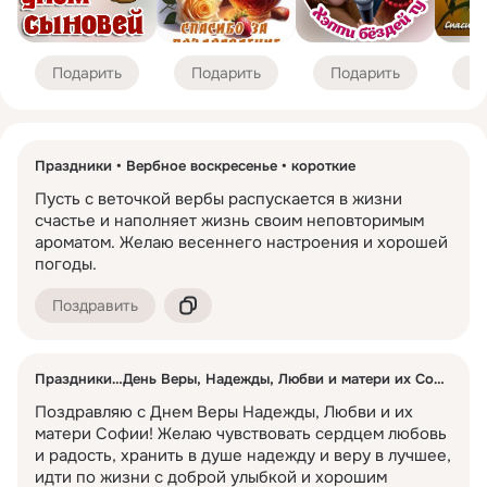
Пожелания для второй половинки – это способ выразить
свою любовь и заботу. Это могут быть романтические слова
для мужчины или женщины, которые передают чувства и
Подарить
Подарить
Подарить
По
делают отношения еще крепче.
Поздравления девушке или жене – с нежными и теплыми
словами.
Поздравления мужчине или мужу – с поддержкой,
гордостью и любовью.
Праздники
Вербное воскресенье
короткие
Пусть с веточкой вербы распускается в жизни 
Поздравления к праздникам
счастье и наполняет жизнь своим неповторимым 
В году много праздников, когда хочется поздравить близких
ароматом. Желаю весеннего настроения и хорошей 
и друзей. Среди самых популярных:
погоды.
Новый год
– пожелания счастья, удачи и исполнения
желаний.
Поздравить
8 Марта
– поздравления для женщин, наполненные
восхищением и теплотой.
23 Февраля
– пожелания мужчинам в День защитника
Праздники
День Веры, Надежды, Любви и матери их Софии
Поздравления по имени
Отечества.
Поздравляю с Днем Веры Надежды, Любви и их 
День матери
,
День отца
,
День учителя
– трогательные
Каждое имя имеет свое звучание и энергетику, а
матери Софии! Желаю чувствовать сердцем любовь 
поздравления тем, кто важен в нашей жизни.
персонализированные поздравления всегда приятно
и радость, хранить в душе надежду и веру в лучшее, 
получать. Поздравления по имени помогают сделать
идти по жизни с доброй улыбкой и хорошим 
пожелание более личным и значимым.