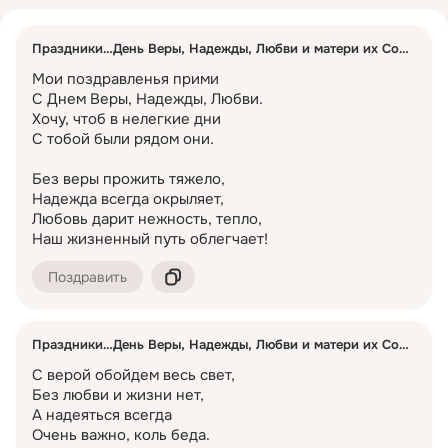
Выбирайте лучшие пожелания и радуйте близких теплыми
пожелание в стихах.
словами!
Стиль – веселые, трогательные, торжественные или
шуточные.
Праздники
День Веры, Надежды, Любви и матери их Софии
Какие бывают поздравления?
Мои поздравленья прими

Поздравления могут быть разными по стилю и форме. Они
С Днем Веры, Надежды, Любви.

бывают трогательные, прикольные, оригинальные, короткие,
Хочу, чтоб в нелегкие дни

в прозе и стихах. Также есть поздравления на разные
С тобой были рядом они.

случаи жизни: с днем рождения, с юбилеем, на свадьбу, к
праздникам и по имени.
Без веры прожить тяжело,

Как выбрать правильное поздравление?
Надежда всегда окрыляет,

При выборе поздравления важно учитывать несколько
Любовь дарит нежность, тепло,

факторов: кому оно адресовано, повод, стиль (официальное,
Наш жизненный путь облегчает!
веселое, душевное) и формат (SMS, открытка, устное
поздравление). Чем более персонализированным будет
Поздравить
поздравление, тем приятнее оно будет для получателя.
Какие поздравления подойдут для разных праздников?
Для каждого праздника подходят разные поздравления. На
Праздники
День Веры, Надежды, Любви и матери их Софии
Новый год – пожелания счастья и удачи, на 8 Марта –
С верой обойдем весь свет,

теплые слова женщинам, на 23 Февраля – поздравления для
Без любви и жизни нет,

мужчин. Также есть поздравления ко Дню матери, Дню
А надеяться всегда

учителя и другим важным датам.
Очень важно, коль беда.
