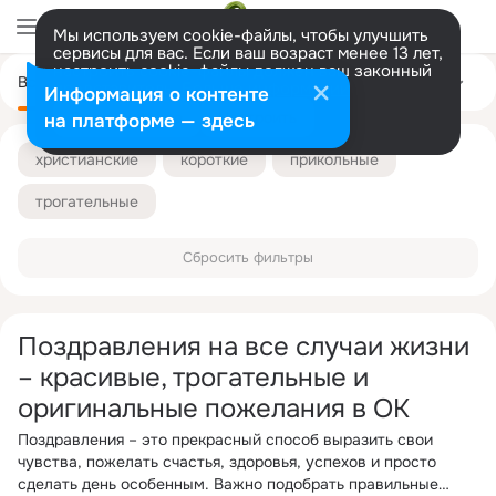
Мы используем cookie-файлы, чтобы улучшить
сервисы для вас. Если ваш возраст менее 13 лет,
настроить cookie-файлы должен ваш законный
Все
С днём рождения
С юбилеем
На свадьбу
Ещё
представитель.
Больше информации
Информация о контенте
Разрешить все
Настроить
на платформе — здесь
христианские
короткие
прикольные
трогательные
Сбросить фильтры
Поздравления на все случаи жизни
– красивые, трогательные и
оригинальные пожелания в ОК
Поздравления – это прекрасный способ выразить свои
чувства, пожелать счастья, здоровья, успехов и просто
сделать день особенным. Важно подобрать правильные