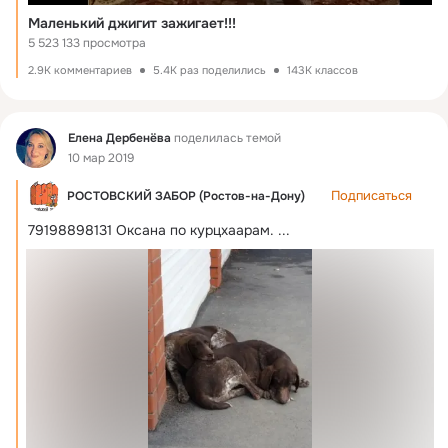
Маленький джигит зажигает!!!
5 523 133 просмотра
2.9K комментариев
5.4K раз поделились
143K классов
Фид
Елена Дербенёва
поделилась темой
10 мар 2019
Подписаться
РОСТОВСКИЙ ЗАБОР (Ростов-на-Дону)
79198898131 Оксана по курцхаарам.
 ...