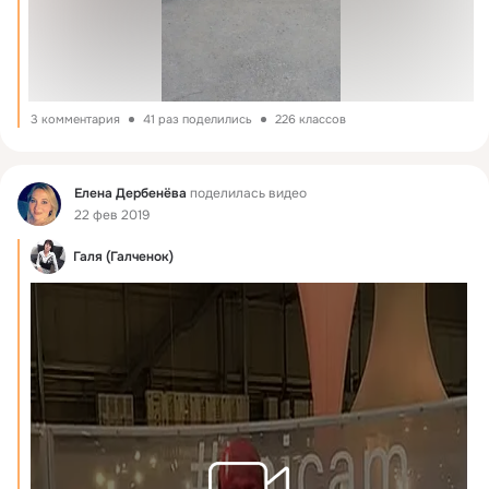
3 комментария
41 раз поделились
226 классов
Фид
Елена Дербенёва
поделилась видео
22 фев 2019
Галя (Галченок)