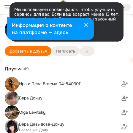
Войти
Мы используем cookie-файлы, чтобы улучшить
сервисы для вас. Если ваш возраст менее 13 лет,
настроить cookie-файлы должен ваш законный
Елена Дербенёва
представитель.
Больше информации
Информация о контенте
Разрешить все
Настроить
на платформе — здесь
Кирьят Бьялик
21 октября (54 года)
39 школа
Подробнее
Добавить в друзья
Написать
Друзья
49
Ира и Лёва Богема 04-8403011
Вера Донцу
Olga Levitsky
Вера Давыдова-Донцу
Ростов-на-Дону