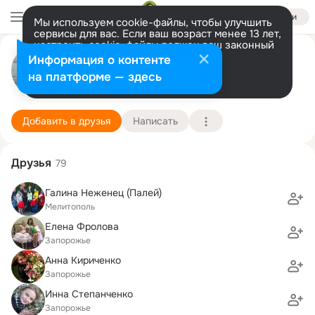
Войти
Мы используем cookie-файлы, чтобы улучшить
сервисы для вас. Если ваш возраст менее 13 лет,
настроить cookie-файлы должен ваш законный
Алёна Тупикова (Неженец)
представитель.
Больше информации
Информация о контенте
Разрешить все
Настроить
на платформе — здесь
Запорожье
18 июня (47 лет)
3 школа
Подробнее
Добавить в друзья
Написать
Друзья
79
Галина Неженец (Палей)
Мелитополь
Елена Фролова
Запорожье
Анна Кириченко
Запорожье
Инна Степанченко
Запорожье