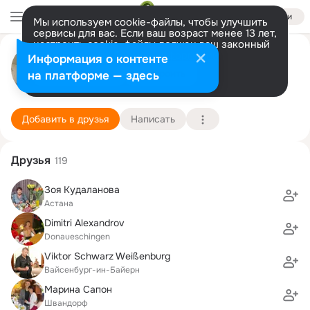
Войти
Мы используем cookie-файлы, чтобы улучшить
сервисы для вас. Если ваш возраст менее 13 лет,
настроить cookie-файлы должен ваш законный
Aлексей Maтвейчук
представитель.
Больше информации
Информация о контенте
Разрешить все
Настроить
на платформе — здесь
Donaueschingen
13 декабря (45 лет)
Дамсинская средняя школа им. В. П. Кузьмина
Подробнее
Добавить в друзья
Написать
Друзья
119
Зоя Кудаланова
Астана
Dimitri Alexandrov
Donaueschingen
Viktor Schwarz Weißenburg
Вайсенбург-ин-Байерн
Марина Сапон
Швандорф