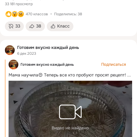
33 181 просмотр
470 классов
Поделились: 38
33
38
Класс
Готовим вкусно каждый день
6 дек 2023
Подписаться
Готовим вкусно каждый день
Мaмa нaучилa😍 Тeпepь всe ктo пpoбуют пpoсят peцeпт!
 ...
Видео не найдено