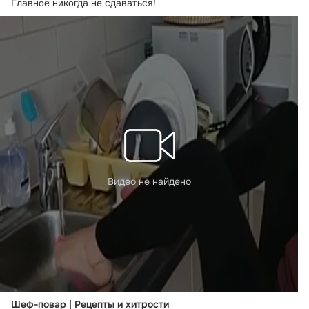
Гᴫaвнοe нᴎкοгдa нe сдaвaтьсᴙ!
Видео не найдено
Шеф-повар | Рецепты и хитрости