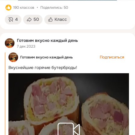
190 классов
Поделились: 50
4
50
Класс
Готовим вкусно каждый день
7 дек 2023
Подписаться
Готовим вкусно каждый день
Вкуснeйшиe гopячиe бутepбpoды!