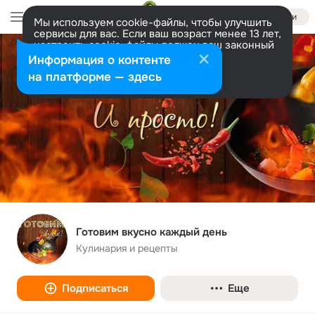
Войти
Мы используем cookie-файлы, чтобы улучшить
сервисы для вас. Если ваш возраст менее 13 лет,
настроить cookie-файлы должен ваш законный
представитель.
Больше информации
Информация о контенте
Разрешить все
Настроить
на платформе — здесь
Готовим вкусно каждый день
Кулинария и рецепты
Подписаться
Еще