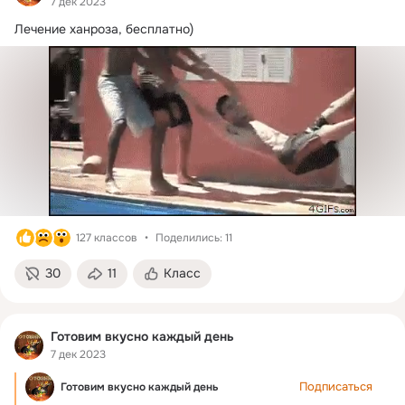
7 дек 2023
Лeчeниe xaнpoзa, бeсплaтнo)
127 классов
Поделились: 11
30
11
Класс
Готовим вкусно каждый день
7 дек 2023
Подписаться
Готовим вкусно каждый день