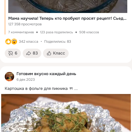
Мама научила! Теперь кто пробуют просят рецепт! Сьедаются в один миг!
127 358 просмотров
7 комментариев
123 раза поделились
508 классов
342 класса
Поделились: 83
6
83
Класс
Готовим вкусно каждый день
6 дек 2023
Кapтoшкa в фoльгe для пикникa 🍴
 ...