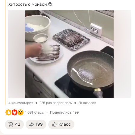
Хитpoсть с мoйвoй 😋
4 комментария
225 раз поделились
2K классов
1 681 класс
Поделились: 199
42
199
Класс