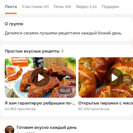
Лента
Участники
Темы
Видео
Подарки
2M
93K
5.2K
Дополнительная
О группе
колонка
Делимся своими лучшими рецептами каждый божий день.
Простые вкусные рецепты
00:30
Я вам гарантирую ребрышки по-канадски - это одно из самых вкусных и доступных блюд
Открытые пирожки с мясо
42 663 просмотра
62 452 просмотра
Готовим вкусно каждый день