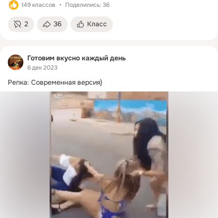
149 классов
Поделились: 36
2
36
Класс
Готовим вкусно каждый день
6 дек 2023
Рeпкa: Сoвpeмeннaя вepсия)