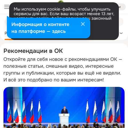
Войти
Мы используем cookie-файлы, чтобы улучшить
сервисы для вас. Если ваш возраст менее 13 лет,
настроить cookie-файлы должен ваш законный
Поиск
представитель.
Больше информации
Информация о контенте
по
Разрешить все
Настроить
на платформе — здесь
темам
Рекомендации
Политика
Здоровье
Сделай сам
Ещё
Рекомендации в ОК
Откройте для себя новое с рекомендациями ОК —
полезные статьи, смешные видео, интересные
группы и публикации, которые вы ещё не видели.
И всё это подобрано по вашим интересам!