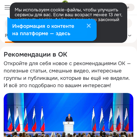
Войти
Мы используем cookie-файлы, чтобы улучшить
сервисы для вас. Если ваш возраст менее 13 лет,
настроить cookie-файлы должен ваш законный
Поиск
представитель.
Больше информации
Информация о контенте
по
Разрешить все
Настроить
на платформе — здесь
темам
Рекомендации
Политика
Здоровье
Сделай сам
Ещё
Рекомендации в ОК
Откройте для себя новое с рекомендациями ОК —
полезные статьи, смешные видео, интересные
группы и публикации, которые вы ещё не видели.
И всё это подобрано по вашим интересам!