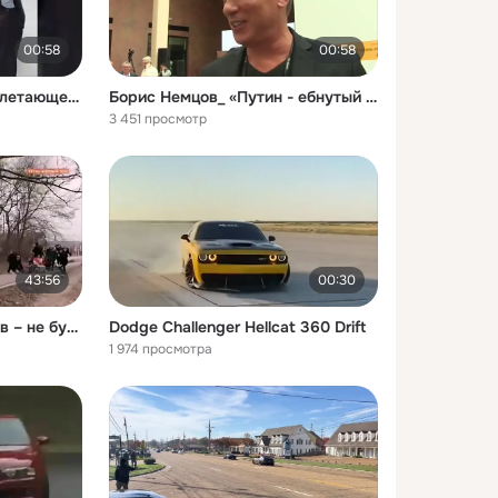
00:58
00:58
Предсерийный образец летающего автомобиля от китайской компании
Борис Немцов_ «Путин - ебнутый !» _)
3 451 просмотр
43:56
00:30
«Якби Ірпінь не витримав – не було б столиці». Окупація та важкі бої за місто _
Dodge Challenger Hellcat 360 Drift
1 974 просмотра