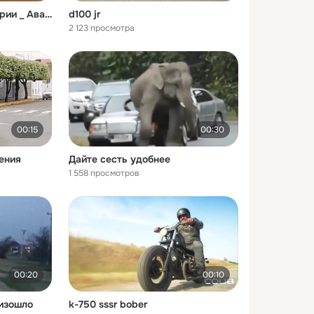
Мотогонки Эпичные Аварии _ Аварии на Мотоциклах
d100 jr
2 123 просмотра
00:15
00:30
ения
Дайте сесть удобнее
1 558 просмотров
00:20
00:10
оизошло
k-750 sssr bober