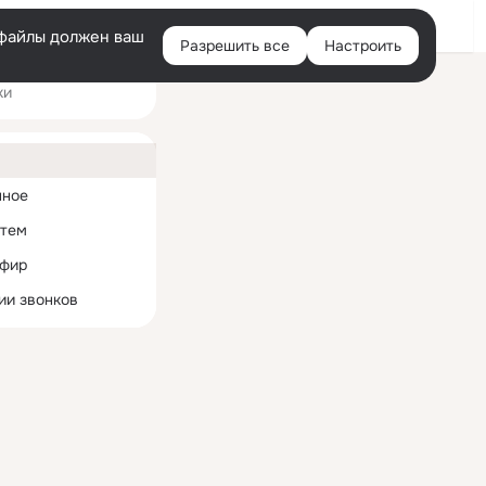
Войти
e-файлы должен ваш
Разрешить все
Настроить
Правая
ки
колонка
ная
нное
 тем
эфир
ии звонков