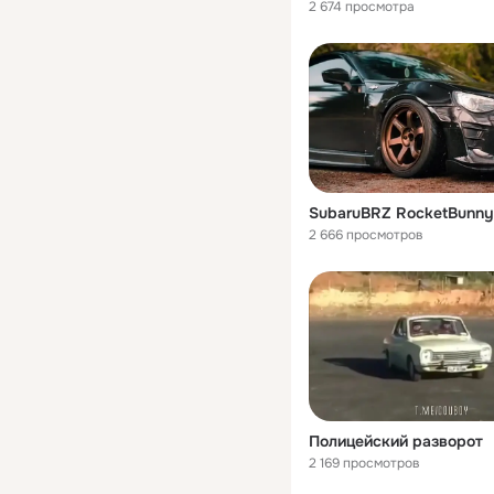
2 674 просмотра
SubaruBRZ RocketBunny
2 666 просмотров
Полицейский разворот
2 169 просмотров