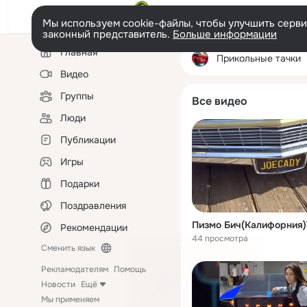
Мы используем cookie-файлы, чтобы улучшить сервис
законный представитель.
Больше информации
Левая
Главная
колонка
Прикольные тачки
Видео
Группы
Все видео
Люди
Публикации
Игры
Подарки
Поздравления
Рекомендации
44 просмотра
Сменить язык
Рекламодателям
Помощь
Новости
Ещё
Мы применяем