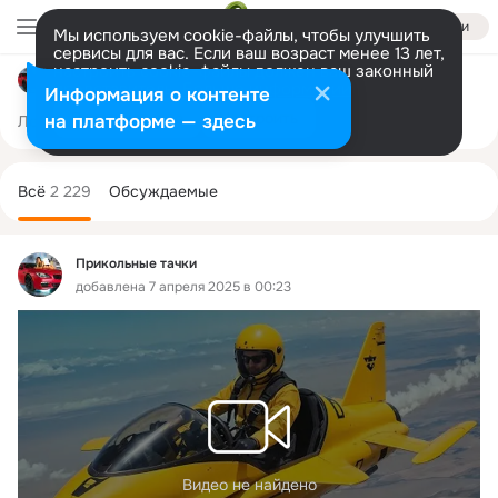
Войти
Мы используем cookie-файлы, чтобы улучшить
сервисы для вас. Если ваш возраст менее 13 лет,
настроить cookie-файлы должен ваш законный
Прикольные тачки
представитель.
Больше информации
Информация о контенте
Разрешить все
Настроить
на платформе — здесь
Лента
Участники
Темы
Фото
Ещё
31K
2.2K
6.8K
Дополнительная
колонка
Всё
2 229
Обсуждаемые
Прикольные тачки
добавлена 7 апреля 2025 в 00:23
Видео не найдено