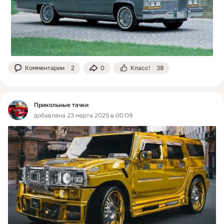
Комментарии
2
0
Класс!
38
Прикольные тачки
добавлена 23 марта 2025 в 00:09