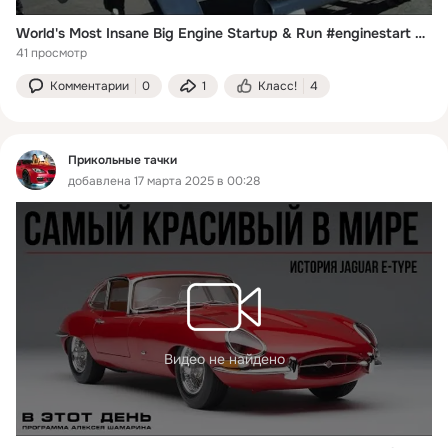
World's Most Insane Big Engine Startup & Run #enginestart #enginesound #oldengine #bigengine
41 просмотр
Комментарии
0
1
Класс!
4
Прикольные тачки
добавлена 17 марта 2025 в 00:28
Видео не найдено