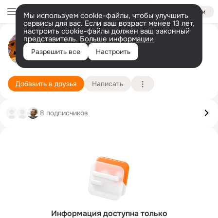
Войти
Мы используем cookie-файлы, чтобы улучшить
сервисы для вас. Если ваш возраст менее 13 лет,
настроить cookie-файлы должен ваш законный
юра рябенко
представитель.
Больше информации
Разрешить все
Настроить
герцлия- балашиха
30 апреля (54 года)
Подробнее
Добавить в друзья
Написать
8 подписчиков
Информация доступна только