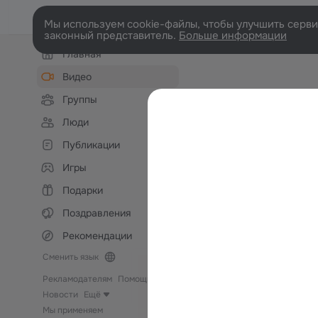
Мы используем cookie-файлы, чтобы улучшить сервис
законный представитель.
Больше информации
Левая
Главная
колонка
Видео
Группы
Люди
Публикации
Игры
Подарки
Поздравления
Рекомендации
Сменить язык
Рекламодателям
Помощь
Новости
Ещё
Мы применяем