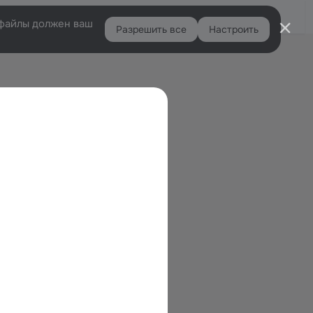
Войти
e-файлы должен ваш
Разрешить все
Настроить
Правая
колонка