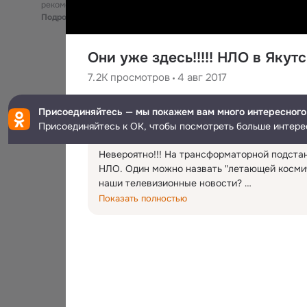
рекомендательные технологии
Подробнее
Они уже здесь!!!!! НЛО в Якут
7.2K
просмотров
4 авг 2017
А Д
Присоединяйтесь — мы покажем вам много интересного
Присоединяйтесь к ОК, чтобы посмотреть больше интере
Невероятно!!! На трансформаторной подста
НЛО. Один можно назвать "летающей космиче
наши телевизионные новости? 

Просто шокирована. 

Показать полностью
Судя по тому, что они находились на станц
в таких местах они ведут подзарядку или сб