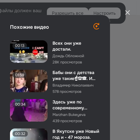
Войти
e-файлы должен ваш
Разрешить все
Настроить
Правая
Похожие видео
колонка
Всех они уже
00:13
достали.
Дождь Обложной
28K просмотров
Бабы они с детства
01:59
уже такие☝🙊🙈. И
откуда у них что
Владимир Николаевич
берётс...
578 просмотров
Здесь уже по
00:34
современному
танцуем.
Marzhan Bukeyeva
439 просмотров
В Якутске уже Новый
00:32
год и - 47 мороза.