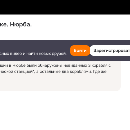
ске. Нюрба.
Поделиться
56
12
Ещё
Войти
Зарегистрироват
сных видео и найти новых друзей.
нции в Нюрбе были обнаружены невиданных 3 корабля с 
ской станцией", а остальные два кораблями. Где же 
ии, вырабатывающей электричество, есть предложение, что 
ор электричества.