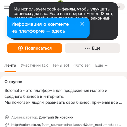
Войти
Мы используем cookie-файлы, чтобы улучшить
сервисы для вас. Если ваш возраст менее 13 лет,
настроить cookie-файлы должен ваш законный
представитель.
Больше информации
Информация о контенте
Solomoto
Разрешить все
Настроить
на платформе — здесь
Подписаться
Еще
Лента
Участники
Темы
Фото
Ещё
1.2K
901
994
Дополнительная
О группе
колонка
Solomoto - это платформа для продвижения малого и 
среднего бизнеса в интернете.

Мы помогаем людям развивать свой бизнес, применяя все 
основные возможности интернет-маркетинга правильно и 
эффективно.

Администратор:
Дмитрий Быковских
http://solomoto.ru/?utm_source=odnoklassniki&utm_medium=static&utm_campaign=about
Сегодня в Solomoto можно:
