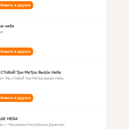
бавить в друзья
ше неба
лет
бавить в друзья
 СТобоЙ Три МеТра ВыШе Неба
лет
,
Мы СТобоЙ Три МеТра ВыШе Неба
бавить в друзья
ШЕ НЕБА
лет
,
г. Махачкала.Республика Дагестан