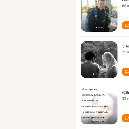
56 
До
3 м
35 
До
ღВ
33 
До