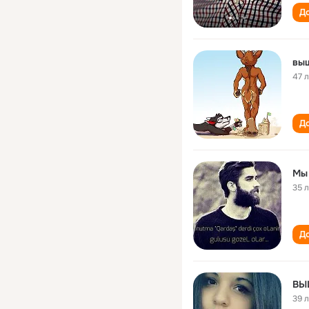
До
вы
47 
До
Мы
35 
До
ВЫ
39 