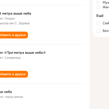
Му
Жен
3 метра выше неба
Ещё
лет
,
Лондон
Сей
школа им С. Зоряна
Без
бавить в друзья
jon ☆Три метра выше неба☆
лет
,
Самарканд
бавить в друзья
ше неба
лет
,
город грехов