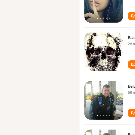
До
Вы
28 
До
Вы
56 
До
Вы