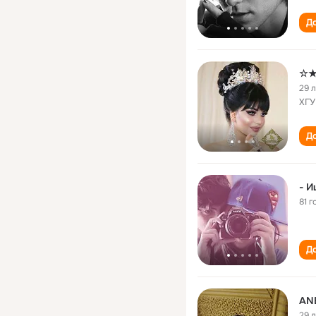
До
☆★
29 
ХГУ
До
81 г
До
ANE
29 