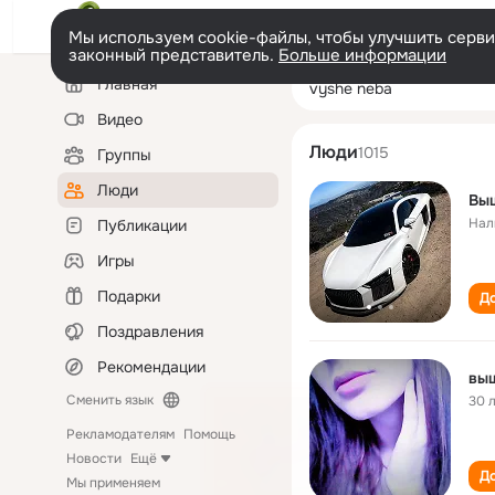
Мы используем cookie-файлы, чтобы улучшить сервис
законный представитель.
Больше информации
Левая
Поиск
Главная
vyshe neba
колонка
по
людям
Видео
Люди
1015
Группы
Люди
Вы
Нал
Публикации
Игры
Подарки
До
Поздравления
Рекомендации
вы
Сменить язык
30 
Рекламодателям
Помощь
Новости
Ещё
До
Мы применяем