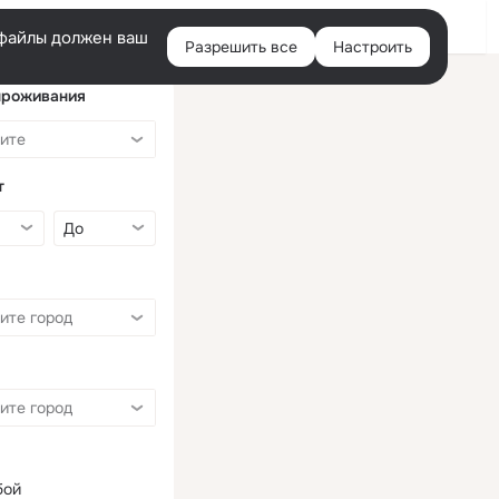
Войти
e-файлы должен ваш
Разрешить все
Настроить
Правая
колонка
проживания
т
бой