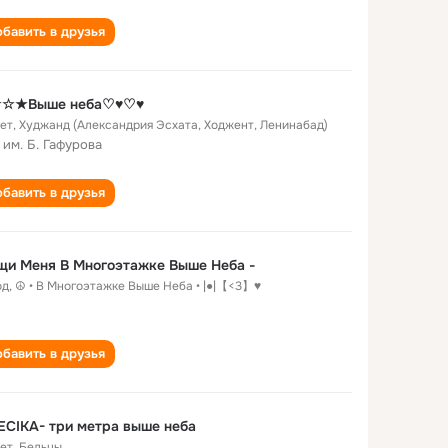
бавить в друзья
☆★Выше неба♡♥♡♥
лет
,
Худжанд (Александрия Эсхата, Ходжент, Ленинабад)
 им. Б. Гафурова
бавить в друзья
- Ищи Меня В Многоэтажке Выше Неба -
од
,
☮ • В Многоэтажке Выше Неба • |●|【<3】♥
бавить в друзья
CIKA- три метра выше неба
лет
,
Бельцы