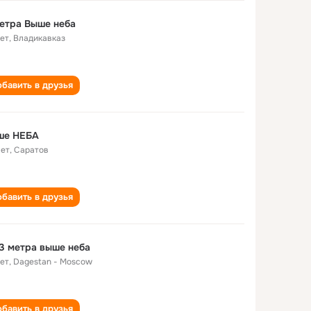
етра Выше неба
лет
,
Владикавказ
бавить в друзья
ше НЕБА
лет
,
Саратов
бавить в друзья
3 метра выше неба
лет
,
Dagestan - Moscow
бавить в друзья