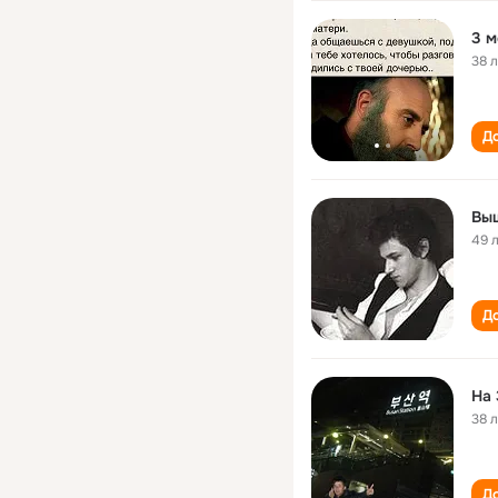
3 м
38 
До
Вы
49 
До
На 
38 
До