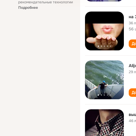
рекомендательные технологии
Подробнее
на 
36 
56 
До
Ali
29 
До
вы
46 