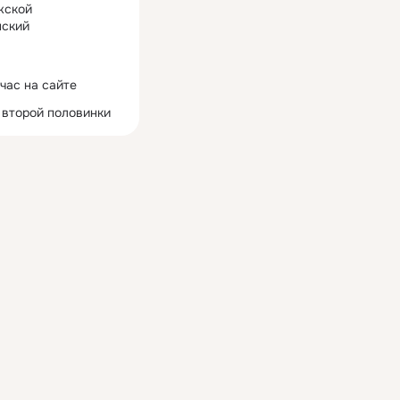
жской
ский
час на сайте
 второй половинки