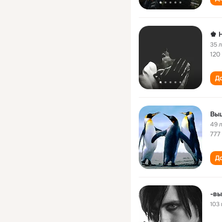
♚ 
35 
120
До
Вы
49 
777
До
-вы
103 