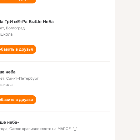
На ТрИ мЕтРа ВыШе НеБа
лет
,
Волгоград
 школа
бавить в друзья
ше неба
лет
,
Санкт-Петербург
 школа
бавить в друзья
ше неба-
года
,
Самое красивое место на МАРСЕ..*_*