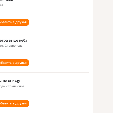
лет
бавить в друзья
етра выше неба
лет
,
Ставрополь
бавить в друзья
ыШе нЕбАღ
года
,
страна снов
бавить в друзья