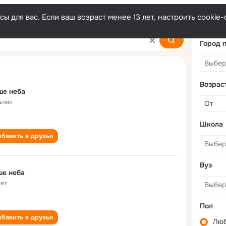
ы для вас. Если ваш возраст менее 13 лет, настроить cooki
Город 
Возрас
ше неба
ьчик
Школа
бавить в друзья
Вуз
ше неба
лет
Пол
бавить в друзья
Лю