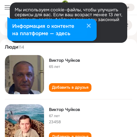
Войти
Мы используем cookie-файлы, чтобы улучшить
сервисы для вас. Если ваш возраст менее 13 лет,
настроить cookie-файлы должен ваш законный
viktor chuykov
Поиск
представитель.
Больше информации
Информация о контенте
по
людям
Разрешить все
Настроить
на платформе — здесь
Люди
114
Виктор Чуйков
65 лет
Добавить в друзья
Виктор Чуйков
67 лет
23458
Добавить в друзья