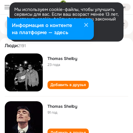
Войти
Мы используем cookie-файлы, чтобы улучшить
сервисы для вас. Если ваш возраст менее 13 лет,
настроить cookie-файлы должен ваш законный
thomas shelby
Поиск
представитель.
Больше информации
Информация о контенте
по
людям
Разрешить все
Настроить
на платформе — здесь
Люди
2191
Thomas Shelby
23 года
Добавить в друзья
Thomas Shelby
91 год
Добавить в друзья