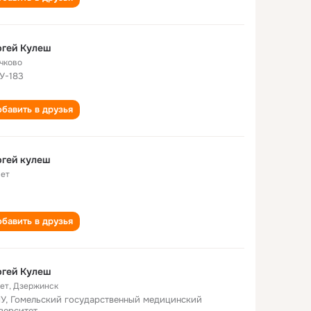
ргей Кулеш
чково
У-183
бавить в друзья
гей кулеш
лет
бавить в друзья
ргей Кулеш
лет
,
Дзержинск
У, Гомельский государственный медицинский
верситет