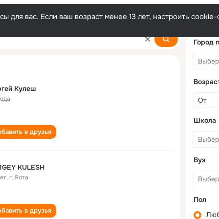
ы для вас. Если ваш возраст менее 13 лет, настроить cooki
Город 
Возрас
ргей Кулеш
года
Школа
бавить в друзья
Вуз
RGEY KULESH
лет
,
г. Ялта
Пол
бавить в друзья
Лю