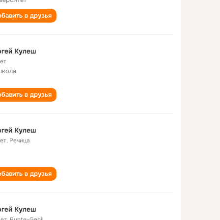
бавить в друзья
ргей Кулеш
лет
школа
бавить в друзья
ргей Кулеш
лет
,
Речица
бавить в друзья
ргей Кулеш
лет
,
Punte-Genil