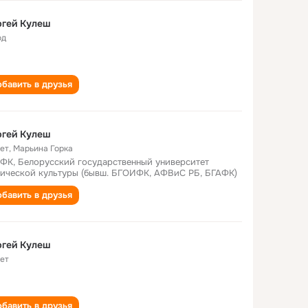
ргей Кулеш
од
бавить в друзья
ргей Кулеш
лет
,
Марьина Горка
ФК, Белорусский государственный университет
ической культуры (бывш. БГОИФК, АФВиС РБ, БГАФК)
бавить в друзья
ргей Кулеш
лет
бавить в друзья