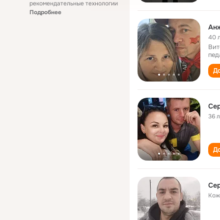
рекомендательные технологии
Подробнее
Анж
40 
Вит
пед
До
Се
36 
До
Се
Кож