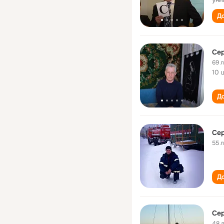
До
Се
69 
10 
До
Се
55 
До
Се
48 