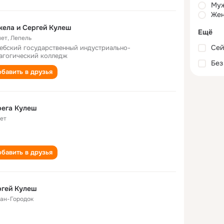
Му
Жен
ела и Сергей Кулеш
Ещё
лет
,
Лепель
Сей
ебский государственный индустриально-
агогический колледж
Без
бавить в друзья
рега Кулеш
лет
бавить в друзья
ргей Кулеш
ан-Городок