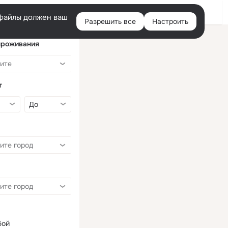
Войти
e-файлы должен ваш
Разрешить все
Настроить
Правая
колонка
проживания
т
бой