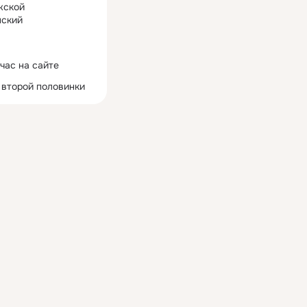
жской
ский
час на сайте
 второй половинки