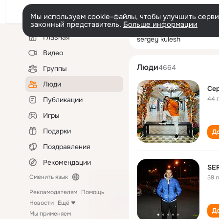
Мы используем cookie-файлы, чтобы улучшить сервис
законный представитель.
Больше информации
Левая
Поиск
Главная
sergey kulesh
колонка
по
людям
Видео
Люди
4664
Группы
Люди
Се
44 
Публикации
Игры
Подарки
До
Поздравления
Рекомендации
SE
Сменить язык
39 
Рекламодателям
Помощь
Новости
Ещё
До
Мы применяем