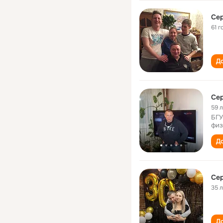
Се
61 г
До
Се
59 
БГУ
физ
До
Се
35 
До