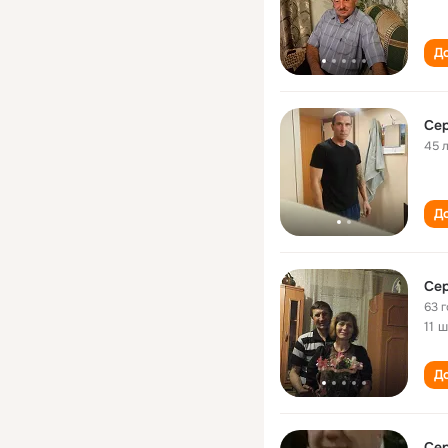
До
Се
45 
До
Се
63 
11 
До
Се