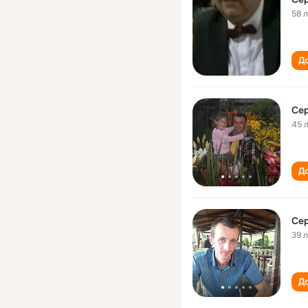
58 
До
Се
45 
До
Се
39 
До