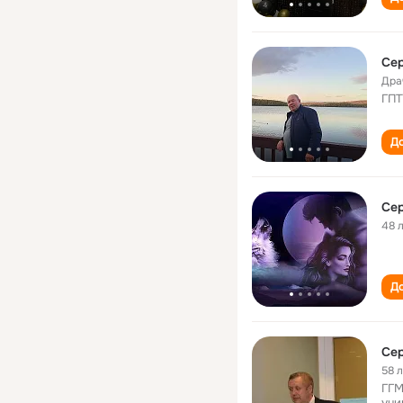
Се
Дра
ГПТ
До
Сер
48 
До
Се
58 
ГГМ
уни