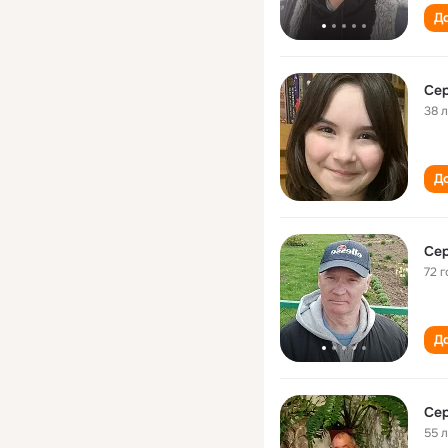
До
Се
38 
До
Се
72 г
До
Се
55 