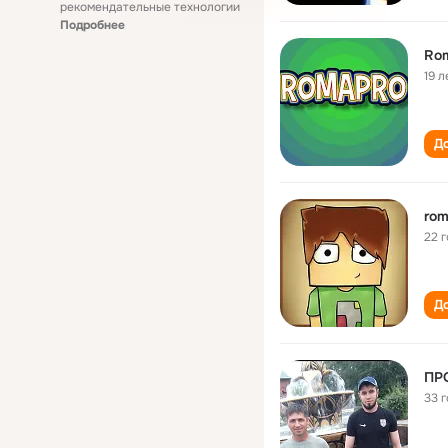
рекомендательные технологии
Подробнее
Rom
19 л
До
rom
22 
До
ПР
33 