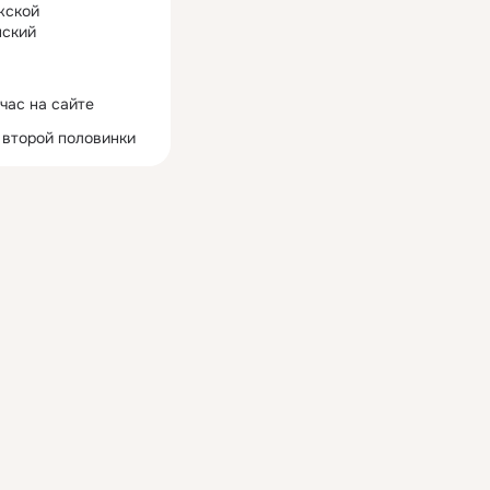
жской
ский
час на сайте
 второй половинки