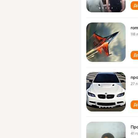
До
rom
118 
До
про
27 л
До
Про
41 г