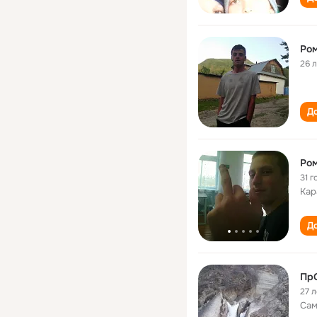
Ро
26 
До
Ром
31 г
Кар
До
Пр
27 л
Сам