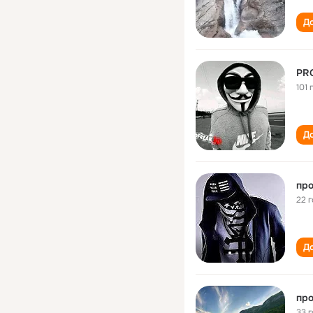
До
PRO
101 
До
про
22 
До
про
33 