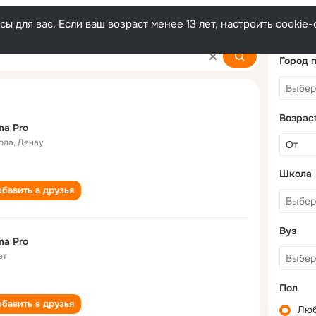
ы для вас. Если ваш возраст менее 13 лет, настроить cooki
Город 
Возрас
a Pro
года
,
Денау
Школа
бавить в друзья
Вуз
a Pro
ет
Пол
бавить в друзья
Лю