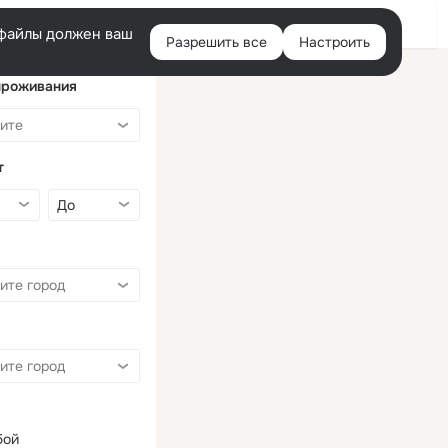
Войти
e-файлы должен ваш
Разрешить все
Настроить
Правая
колонка
проживания
т
бой