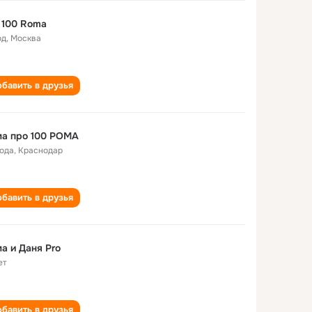
 100 Roma
од
,
Москва
бавить в друзья
рома про 100 РОМА
года
,
Краснодар
бавить в друзья
а и Даня Pro
ет
бавить в друзья