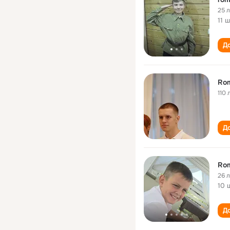
25 
11 
До
Rom
110 
До
Ro
26 
10 
До