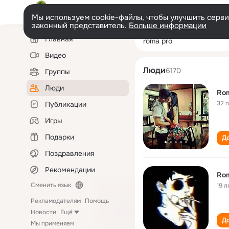
Мы используем cookie-файлы, чтобы улучшить сервис
законный представитель.
Больше информации
Левая
Поиск
Главная
roma pro
колонка
по
людям
Видео
Люди
6170
Группы
Люди
Rom
32 
Публикации
Игры
Подарки
До
Поздравления
Рекомендации
Rom
Сменить язык
19 л
Рекламодателям
Помощь
Новости
Ещё
До
Мы применяем