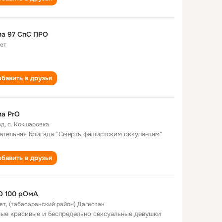
ма 97 СпС ПРО
лет
бавить в друзья
а PrO
од
,
с. Кокшаровка
ательная бригада "Смерть фашистским оккупантам"
бавить в друзья
О 100 рОмА
ет
,
(табасаранский район) Дагестан
ые красивые и беспредельно сексуальные девушки