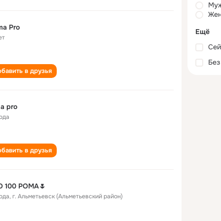
Му
Жен
a Pro
Ещё
ет
Сей
Без
бавить в друзья
a pro
года
бавить в друзья
О 100 РОМА🌷
года
,
г. Альметьевск (Альметьевский район)