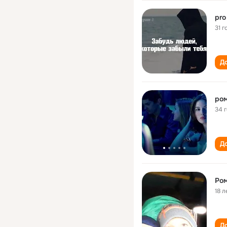
pro
31 г
До
34 
До
Ром
18 л
До