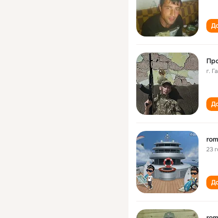
До
Про
г. 
До
rom
23 
До
rom