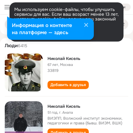
Войти
Мы используем cookie-файлы, чтобы улучшить
сервисы для вас. Если ваш возраст менее 13 лет,
настроить cookie-файлы должен ваш законный
nikolay kisel
Поиск
представитель.
Больше информации
Информация о контенте
по
людям
Разрешить все
Настроить
на платформе — здесь
Люди
6415
Николай Кисель
67 лет
,
Москва
33819
Добавить в друзья
Николай Кисель
51 год
,
г. Анапа
ВИЭПП, Волжский институт экономики,
педагогики и права (бывш. ВИЭМ, ВШК)
Добавить в друзья