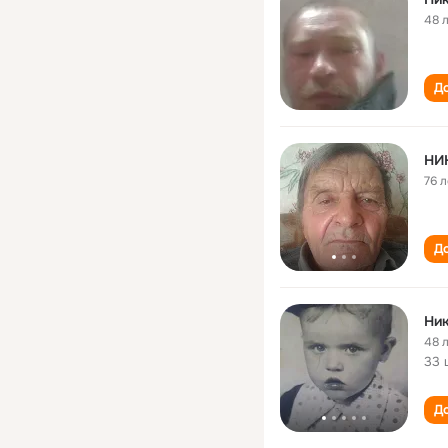
48 
До
НИ
76 л
До
Ник
48 
33 
До