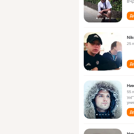
ВЧ
До
Nik
25 
До
Ник
55 
УлГ
уни
До
Ник