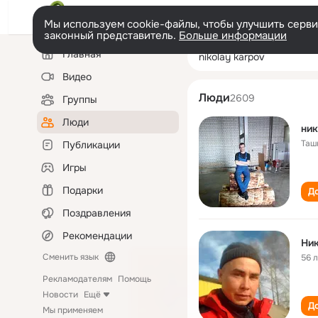
Мы используем cookie-файлы, чтобы улучшить сервис
законный представитель.
Больше информации
Левая
Поиск
Главная
nikolay karpov
колонка
по
людям
Видео
Люди
2609
Группы
Люди
ник
Таш
Публикации
Игры
Подарки
До
Поздравления
Рекомендации
Ник
Сменить язык
56 
Рекламодателям
Помощь
Новости
Ещё
До
Мы применяем