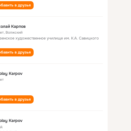
бавить в друзья
олай Карпов
лет
,
Волжский
зенское художественное училище им. К.А. Савицкого
бавить в друзья
olay Karpov
лет
бавить в друзья
olay Karpov
од