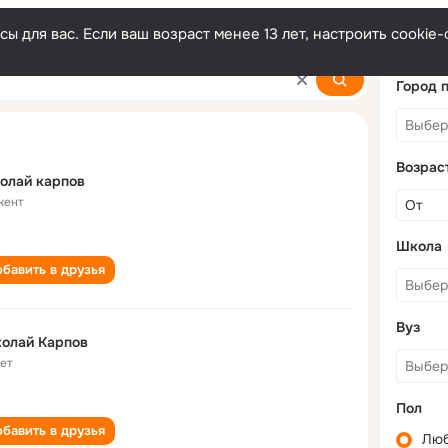
ы для вас. Если ваш возраст менее 13 лет, настроить cooki
Город 
Возрас
олай карпов
кент
Школа
бавить в друзья
Вуз
олай Карпов
лет
Пол
бавить в друзья
Лю