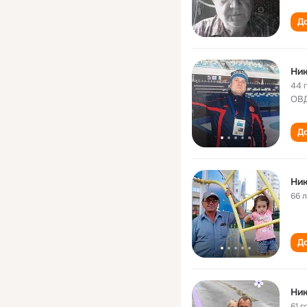
До
Ник
44 
ОВД
До
Ник
66 
До
Ник
61 г