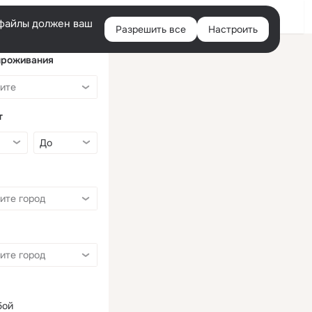
Войти
e-файлы должен ваш
Разрешить все
Настроить
Правая
колонка
проживания
т
бой