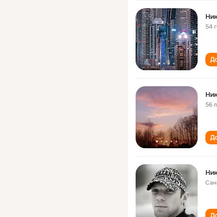
Ник
54 
До
Ник
56 
До
Ник
Сан
До