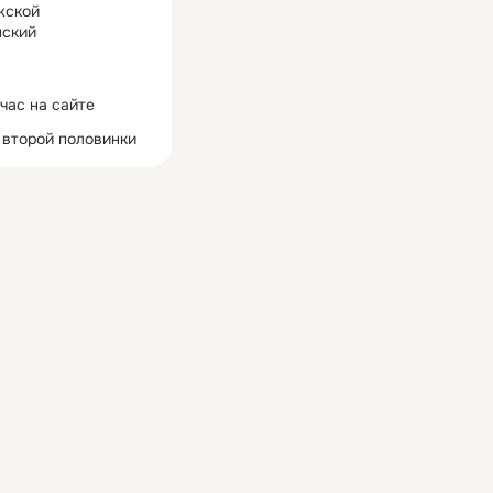
жской
ский
час на сайте
 второй половинки