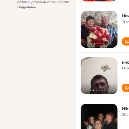
рекомендательные технологии
Подробнее
Ник
71 г
До
ник
66 
До
Nik
30 