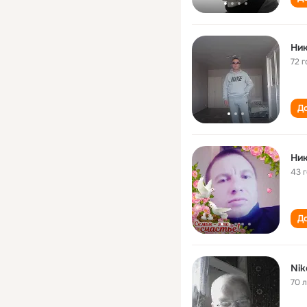
Ник
72 г
До
Ник
43 
До
Nik
70 