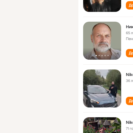
До
Ник
65 
Пен
До
Nik
36 
До
Nik
71 г