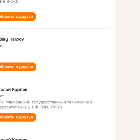
Д-8 ВСЖД
бавить в друзья
olay Karpov
лет
бавить в друзья
олай Карпов
лет
ТУ, Ульяновский государственный технический
верситет (бывш. ВФ КИИ, УлПИ)
бавить в друзья
олай Карпов