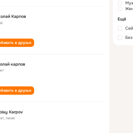
Му
Жен
олай Карпов
Ещё
од
Сей
Без
бавить в друзья
олай карпов
лет
бавить в друзья
olay Karpov
лет
,
never