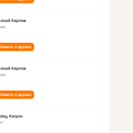
олай Карпов
ода
бавить в друзья
олай Карпов
года
бавить в друзья
olаy Karpov
лет