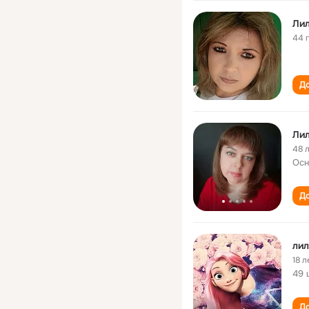
Лил
44 
До
Лил
48 
Осн
До
ли
18 л
49 
До