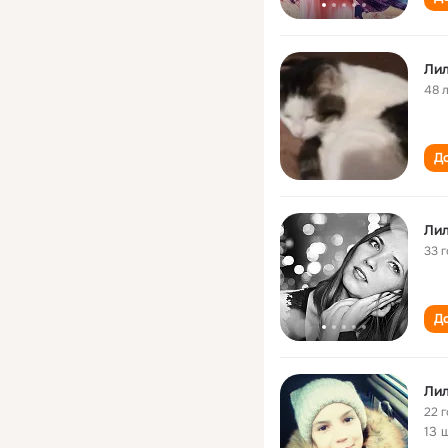
Ли
48 
До
Ли
33 
До
Ли
22 
13 