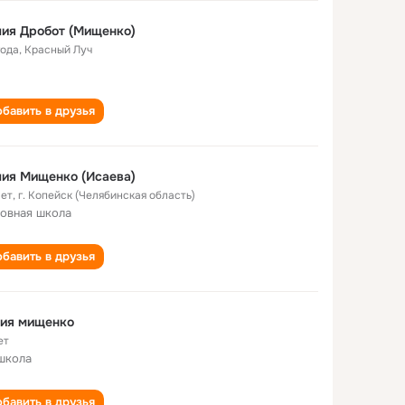
ия Дробот (Мищенко)
года
,
Красный Луч
бавить в друзья
ия Мищенко (Исаева)
лет
,
г. Копейск (Челябинская область)
овная школа
бавить в друзья
лия мищенко
ет
школа
бавить в друзья