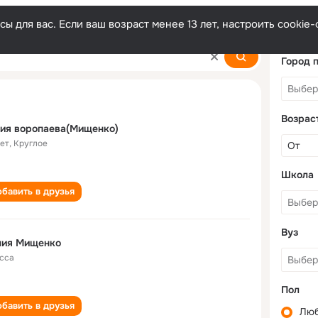
ы для вас. Если ваш возраст менее 13 лет, настроить cooki
Город 
Возрас
ия воропаева(Мищенко)
лет
,
Круглое
Школа
бавить в друзья
Вуз
лия Мищенко
сса
Пол
бавить в друзья
Лю