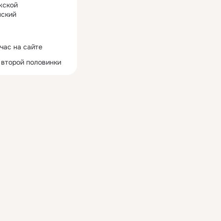
жской
ский
час на сайте
 второй половинки