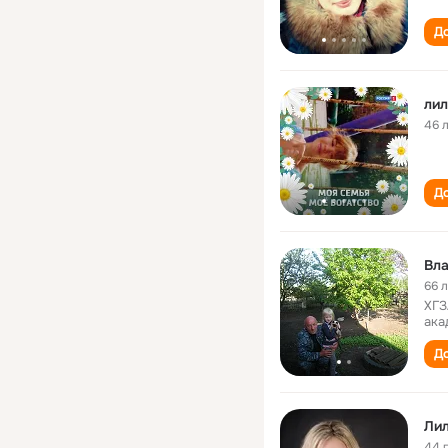
До
ли
46 
До
Вла
66 
ХГЗ
ака
До
Ли
44 