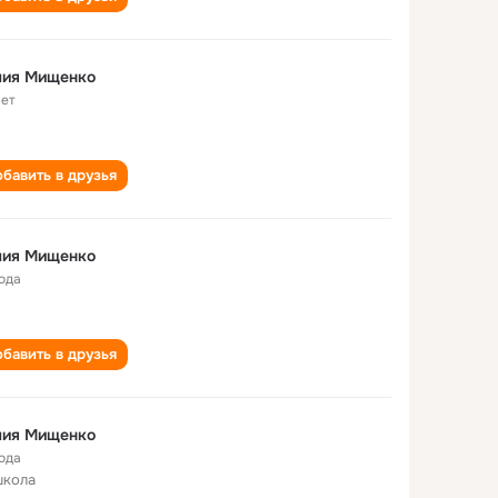
лия Мищенко
лет
бавить в друзья
лия Мищенко
года
бавить в друзья
лия Мищенко
года
школа