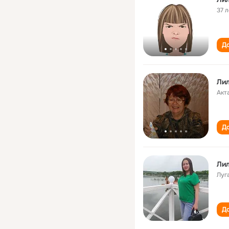
37 л
До
Лил
Акт
До
Ли
Луг
До