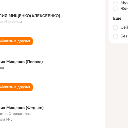
Му
Жен
ЛИЯ МИЩЕНКО(АЛЕКСЕЕНКО)
Ещё
Новоборовицы
Сей
Без
бавить в друзья
ия Мищенко (Попова)
од
бавить в друзья
лия Мищенко (Федько)
лет
,
г. Стерлитамак
ола №5