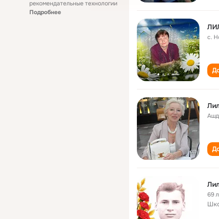
рекомендательные технологии
Подробнее
ЛИ
с. 
До
Лил
Ашд
До
Ли
69 
Шк