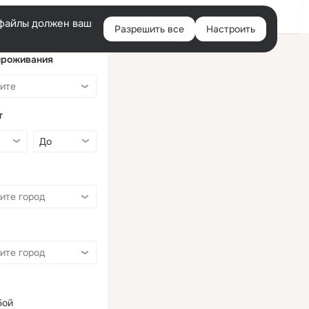
Войти
e-файлы должен ваш
Разрешить все
Настроить
Правая
колонка
проживания
т
бой