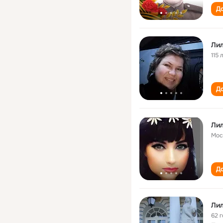
До
Ли
115 
До
Ли
Мос
До
Лил
62 