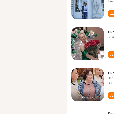
Пят
До
Лил
36 
До
Лил
Чел
3 П
До
Ли