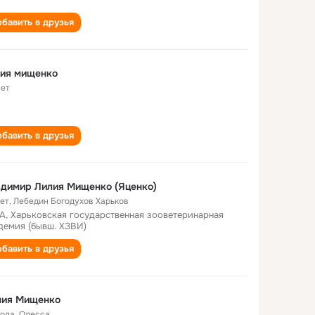
бавить в друзья
лия мищенко
лет
бавить в друзья
димир Лилия Мищенко (Яценко)
лет
,
Лебедин Богодухов Харьков
А, Харьковская государственная зооветеринарная
демия (бывш. ХЗВИ)
бавить в друзья
лия Мищенко
года
,
Одесса