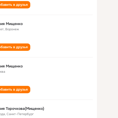
бавить в друзья
лия Мищенко
лет
,
Воронеж
бавить в друзья
лия Мищенко
ква
бавить в друзья
ия Торочкова(Мищенко)
года
,
Санкт-Петербург