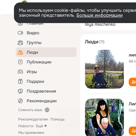
Мы используем cookie-файлы, чтобы улучшить сервис
законный представитель.
Больше информации
Левая
Поиск
Главная
liliya mischenko
колонка
по
людям
Видео
Люди
175
Группы
Люди
лил
68 
Публикации
Игры
Подарки
До
Поздравления
Рекомендации
Ли
Сменить язык
Оде
Рекламодателям
Помощь
Новости
Ещё
До
Мы применяем