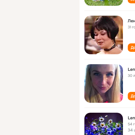
Лен
31 г
До
Len
30 
До
Len
54 
34 