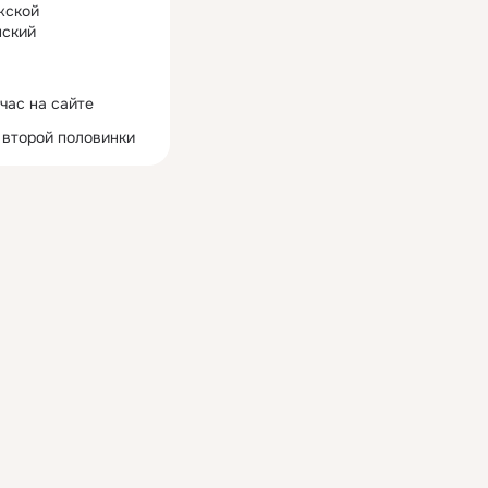
жской
ский
час на сайте
 второй половинки