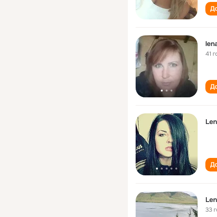
До
len
41 г
До
Len
До
Len
33 