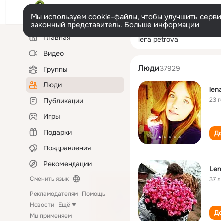
Мы используем cookie-файлы, чтобы улучшить сервис
законный представитель.
Больше информации
Левая
Поиск
Главная
lena petrova
колонка
по
людям
Видео
Люди
37929
Группы
Люди
len
23 
Публикации
Игры
Подарки
До
Поздравления
Рекомендации
Len
Сменить язык
37 л
Рекламодателям
Помощь
Новости
Ещё
До
Мы применяем