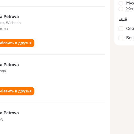
Му
Жен
a Petrova
Ещё
лет
,
Wisbech
Сей
кола
Без
бавить в друзья
a Petrova
года
бавить в друзья
a Petrova
од