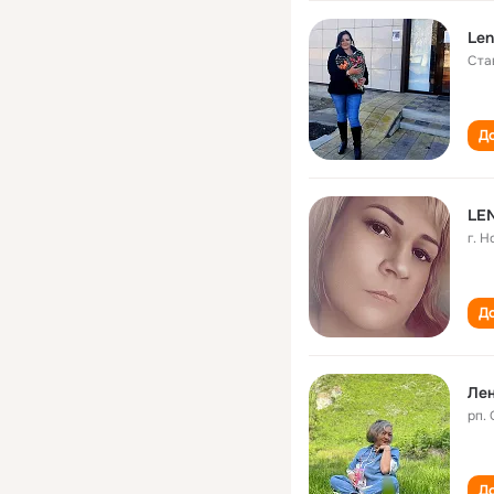
Len
Ста
До
LE
г. 
До
Лен
рп.
До