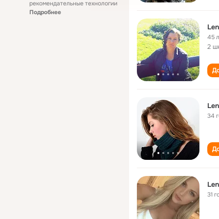
рекомендательные технологии
Подробнее
Len
45 
2 ш
До
Len
34 
До
Len
31 г