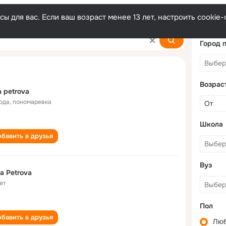
ы для вас. Если ваш возраст менее 13 лет, настроить cooki
Город 
Возрас
a petrova
года
,
пономаревка
Школа
бавить в друзья
Вуз
a Petrova
ет
Пол
бавить в друзья
Лю