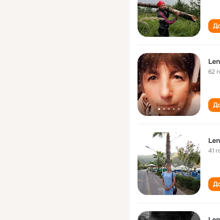
До
Len
62 
До
Len
41 г
До
Len