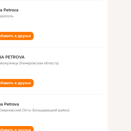
a Petrova
врополь
бавить в друзья
NA PETROVA
Новокузнецк (Кемеровская область)
бавить в друзья
а Petrova
 Озерновский (Усть-Большерецкий район)
бавить в друзья