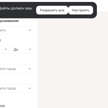
Войти
e-файлы должен ваш
Разрешить все
Настроить
Правая
колонка
проживания
т
бой