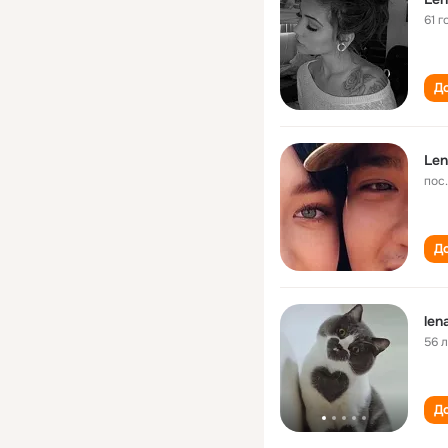
61 г
До
Len
пос
До
len
56 
До