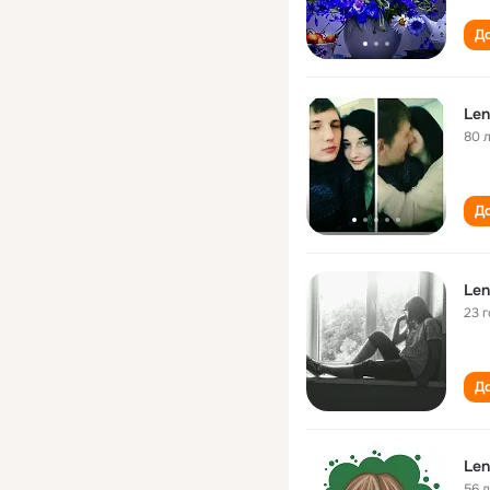
До
Len
80 
До
Len
23 
До
Len
56 