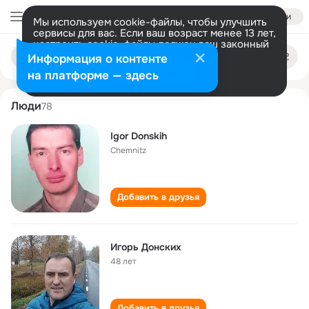
Войти
Мы используем cookie-файлы, чтобы улучшить
сервисы для вас. Если ваш возраст менее 13 лет,
настроить cookie-файлы должен ваш законный
igor donskikh
Поиск
представитель.
Больше информации
Информация о контенте
по
людям
Разрешить все
Настроить
на платформе — здесь
Люди
78
Igor Donskih
Chemnitz
Добавить в друзья
Игорь Донских
48 лет
Добавить в друзья