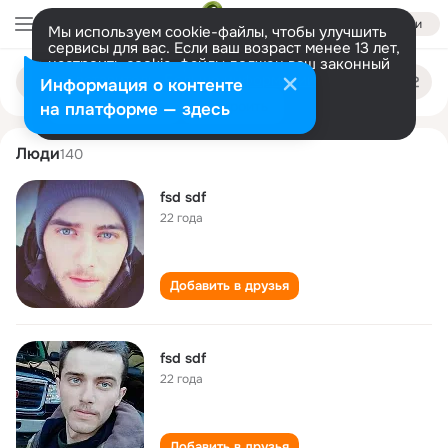
Войти
Мы используем cookie-файлы, чтобы улучшить
сервисы для вас. Если ваш возраст менее 13 лет,
настроить cookie-файлы должен ваш законный
fsd sdf
Поиск
представитель.
Больше информации
Информация о контенте
по
людям
Разрешить все
Настроить
на платформе — здесь
Люди
140
fsd sdf
22 года
Добавить в друзья
fsd sdf
22 года
Добавить в друзья