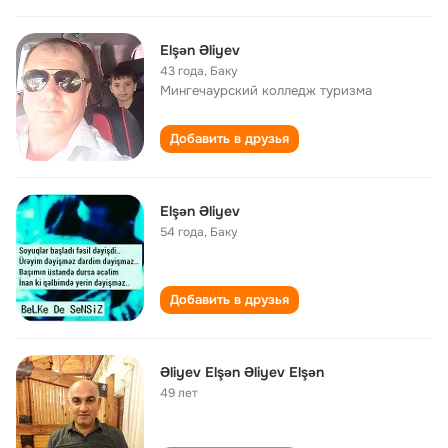
Elşən Əliyev
43 года
,
Баку
Мингечаурский колледж туризма
Добавить в друзья
Elşən Əliyev
54 года
,
Баку
Добавить в друзья
Əliyev Elşən Əliyev Elşən
49 лет