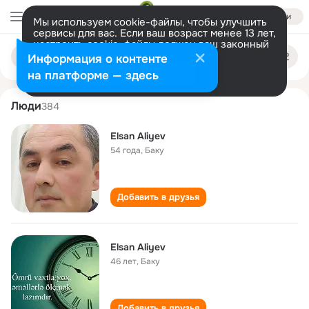
Войти
Мы используем cookie-файлы, чтобы улучшить
сервисы для вас. Если ваш возраст менее 13 лет,
настроить cookie-файлы должен ваш законный
elsan aliyev
Поиск
представитель.
Больше информации
Информация о контенте
по
людям
Разрешить все
Настроить
на платформе — здесь
Люди
384
Elsan Aliyev
54 года
,
Баку
Добавить в друзья
Elsan Aliyev
46 лет
,
Баку
Добавить в друзья