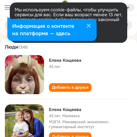
Войти
Мы используем cookie-файлы, чтобы улучшить
сервисы для вас. Если ваш возраст менее 13 лет,
настроить cookie-файлы должен ваш законный
elena koscheeva
Поиск
представитель.
Больше информации
Информация о контенте
по
людям
Разрешить все
Настроить
на платформе — здесь
Люди
1346
Елена Кощеева
45 лет
Добавить в друзья
Елена Кощеева
45 лет
,
Макеевка
МЭГИ, Макеевский экономико-
гуманитарный институт
Добавить в друзья