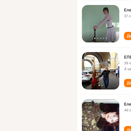
Еле
37 л
До
ЕЛ
39 
4 ш
До
Еле
46 
До