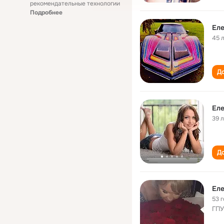
рекомендательные технологии
Подробнее
Еле
45 
До
Еле
39 
До
Еле
53 
ГПУ