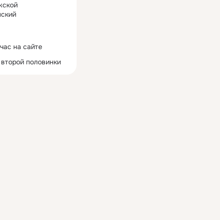
жской
ский
час на сайте
 второй половинки