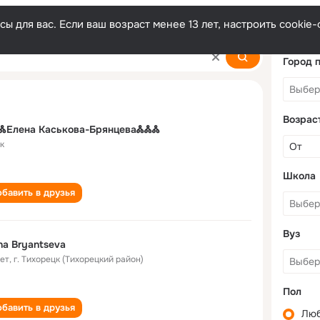
ы для вас. Если ваш возраст менее 13 лет, настроить cooki
a
Город 
Возрас
ᏜЕлена Каськова-БрянцеваᏜᏜᏜ
к
Школа
бавить в друзья
Вуз
na Bryantseva
лет
,
г. Тихорецк (Тихорецкий район)
Пол
бавить в друзья
Лю