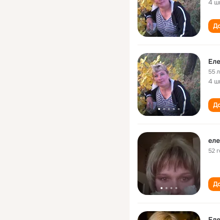
4 ш
До
Еле
55 
4 ш
До
еле
52 
До
Еле