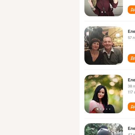
До
Еле
57 л
До
Еле
38 
117
До
Еле
47 