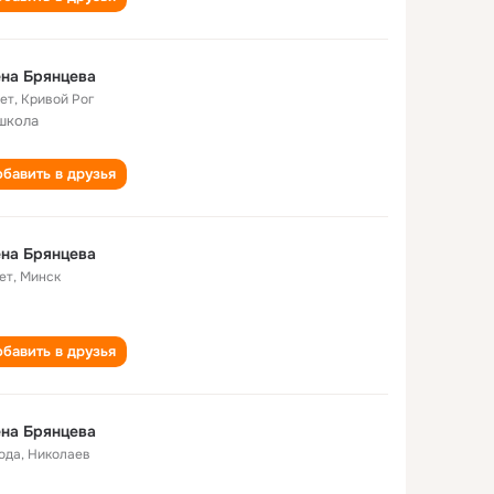
на Брянцева
лет
,
Кривой Рог
школа
бавить в друзья
на Брянцева
ет
,
Минск
бавить в друзья
на Брянцева
года
,
Николаев