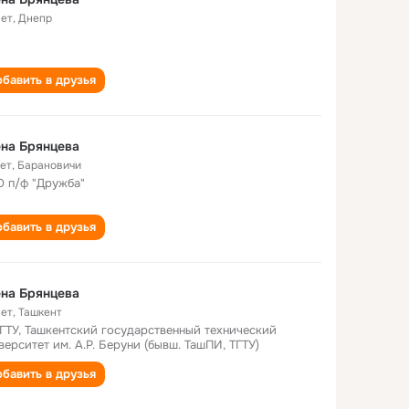
лет
,
Днепр
бавить в друзья
на Брянцева
лет
,
Барановичи
 п/ф "Дружба"
бавить в друзья
на Брянцева
лет
,
Ташкент
ГТУ, Ташкентский государственный технический
верситет им. А.Р. Беруни (бывш. ТашПИ, ТГТУ)
бавить в друзья