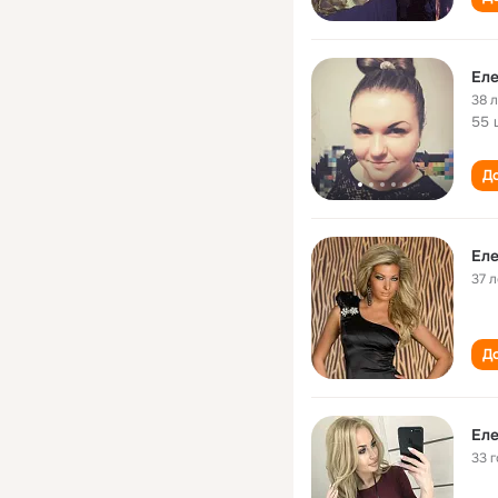
Еле
38 
55 
До
Еле
37 л
До
Еле
33 