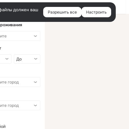
Войти
e-файлы должен ваш
Разрешить все
Настроить
Правая
колонка
проживания
т
бой