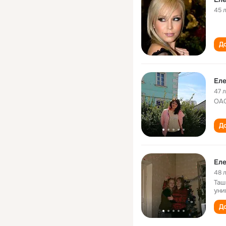
45 
До
Еле
47 
ОАО
До
Еле
48 
Таш
уни
До