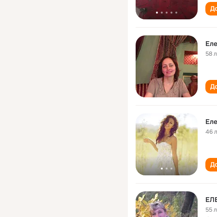
До
Еле
58 
До
Ел
46 
До
ЕЛ
55 