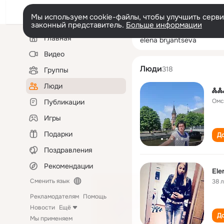
Мы используем cookie-файлы, чтобы улучшить сервис
законный представитель.
Больше информации
Левая
Поиск
Главная
elena bryantsev
колонка
по
людям
Видео
Люди
318
Группы
Люди
ᏜᏜ
Омс
Публикации
Игры
Подарки
До
Поздравления
Рекомендации
Ele
Сменить язык
38 
Рекламодателям
Помощь
Новости
Ещё
До
Мы применяем