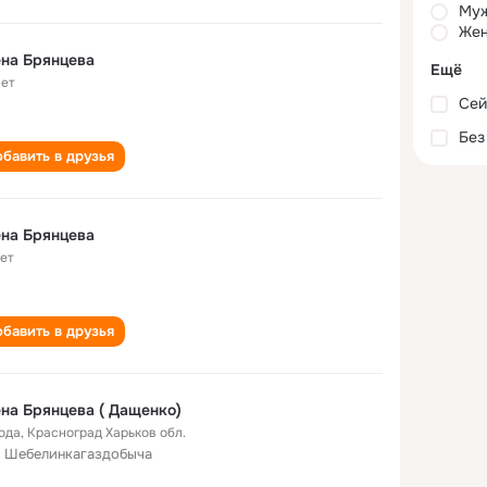
Му
Жен
на Брянцева
Ещё
лет
Сей
Без
бавить в друзья
на Брянцева
лет
бавить в друзья
на Брянцева ( Дащенко)
года
,
Красноград Харьков обл.
 Шебелинкагаздобыча