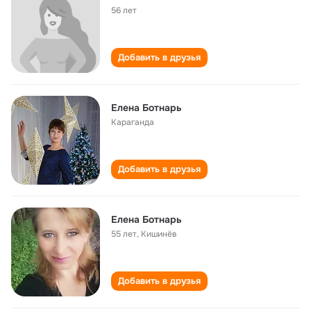
56 лет
Добавить в друзья
Елена Ботнарь
Караганда
Добавить в друзья
Елена Ботнарь
55 лет
,
Кишинёв
Добавить в друзья