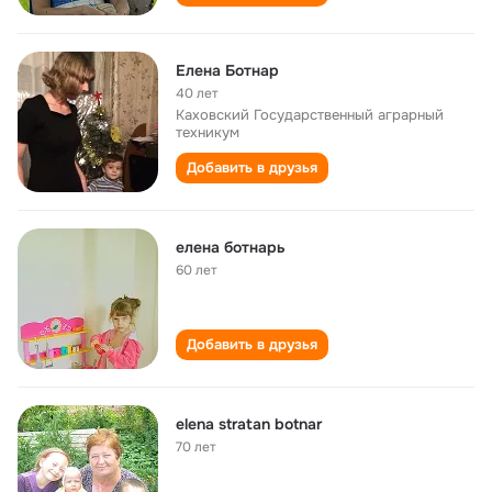
Елена Ботнар
40 лет
Каховский Государственный аграрный
техникум
Добавить в друзья
елена ботнарь
60 лет
Добавить в друзья
elena stratan botnar
70 лет