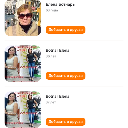
Елена Ботнарь
63 года
Добавить в друзья
Botnar Elena
36 лет
Добавить в друзья
Botnar Elena
37 лет
Добавить в друзья