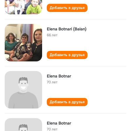
Добавить в друзья
Elena Botnari (Balan)
66 лет
Добавить в друзья
Elena Botnar
70 лет
Добавить в друзья
Elena Botnar
70 лет