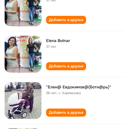
37 лет
Добавить в друзья
Elena Botnar
37 лет
Добавить в друзья
"Елен@ Евдокимов@(Ботн@рь)"
56 лет
,
с. Карманово
Добавить в друзья