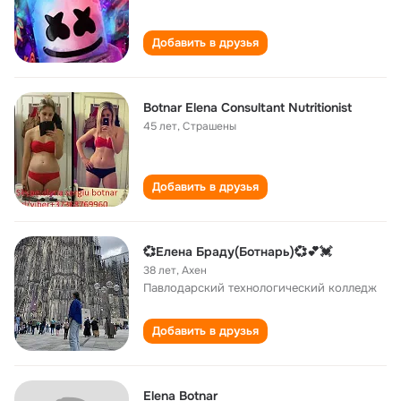
Добавить в друзья
Botnar Elena Consultant Nutritionist
45 лет
,
Страшены
Добавить в друзья
💞Елена Браду(Ботнарь)💞💕💓
38 лет
,
Ахен
Павлодарский технологический колледж
Добавить в друзья
Elena Botnar