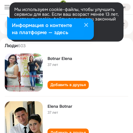
Войти
Мы используем cookie-файлы, чтобы улучшить
сервисы для вас. Если ваш возраст менее 13 лет,
настроить cookie-файлы должен ваш законный
elena botnar
Поиск
представитель.
Больше информации
Информация о контенте
по
людям
Разрешить все
Настроить
на платформе — здесь
Люди
603
Botnar Elena
37 лет
Добавить в друзья
Elena Botnar
37 лет
Добавить в друзья