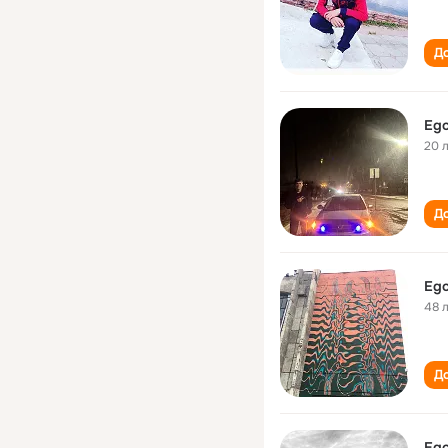
До
Ego
20 
До
Ego
48 
До
Ego