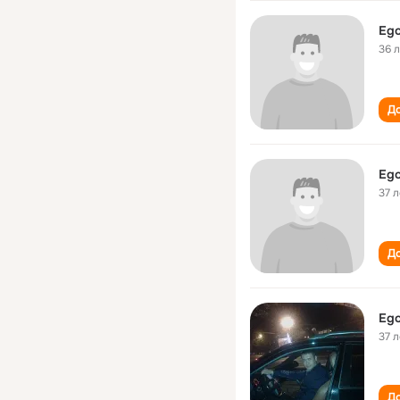
Ego
36 
До
Ego
37 л
До
Ego
37 л
До