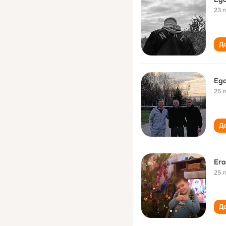
23 
До
Ego
25 
До
Его
25 
До