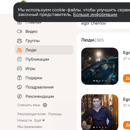
Мы используем cookie-файлы, чтобы улучшить сервис
законный представитель.
Больше информации
Левая
Поиск
Главная
egor chernov
колонка
по
людям
Видео
Люди
2365
Группы
Люди
Ego
37 л
Публикации
Игры
Подарки
До
Поздравления
Рекомендации
Ego
Сменить язык
37 л
Рекламодателям
Помощь
Новости
Ещё
До
Мы применяем