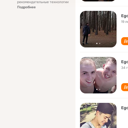
рекомендательные технологии
Подробнее
Ego
19 л
До
Ego
34 
До
Ego