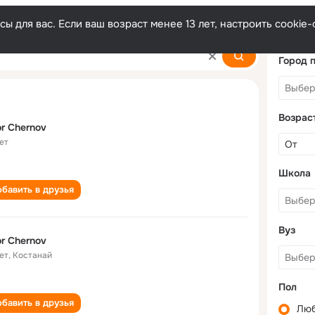
ы для вас. Если ваш возраст менее 13 лет, настроить cooki
Город 
Возрас
r Chernov
ет
Школа
бавить в друзья
Вуз
r Chernov
ет
,
Костанай
Пол
бавить в друзья
Лю