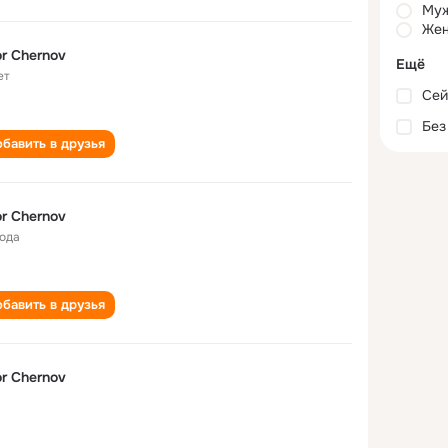
Му
Жен
r Chernov
Ещё
ет
Сей
Без
бавить в друзья
r Chernov
года
бавить в друзья
r Chernov