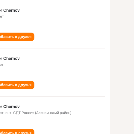
r Chernov
лет
бавить в друзья
r Chernov
ет
бавить в друзья
r Chernov
ет
,
снт. СДТ Россия (Алексинский район)
бавить в друзья