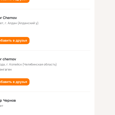
r Chernov
лет
,
г. Алдан (Алданский у)
бавить в друзья
r chernov
года
,
г. Копейск (Челябинская область)
енгаген
бавить в друзья
р Чернов
лет