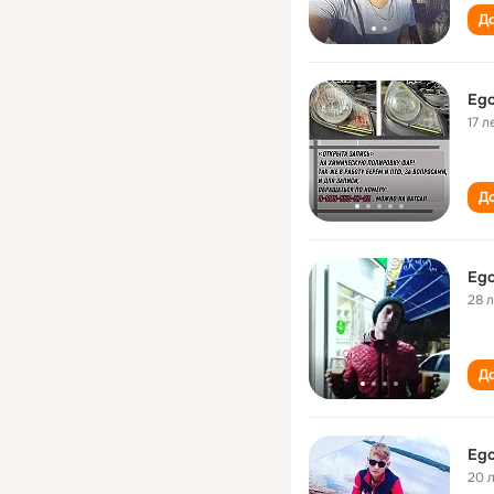
До
Ego
17 л
До
Ego
28 
До
Ego
20 