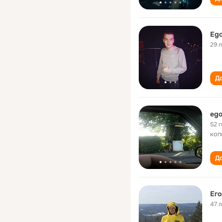
Ego
29 
До
ego
52 
коп
До
Его
47 