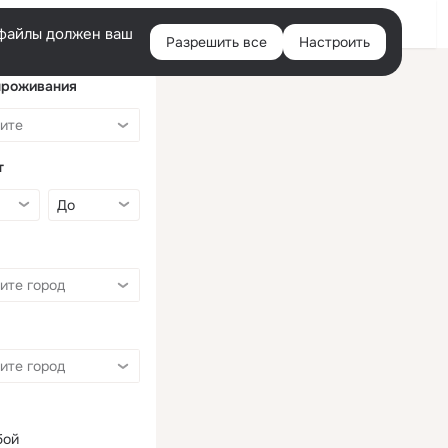
Войти
e-файлы должен ваш
Разрешить все
Настроить
Правая
колонка
проживания
т
бой