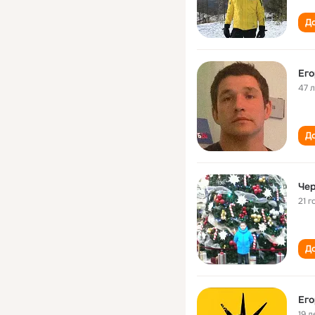
До
Его
47 
До
Чер
21 г
До
Его
19 л