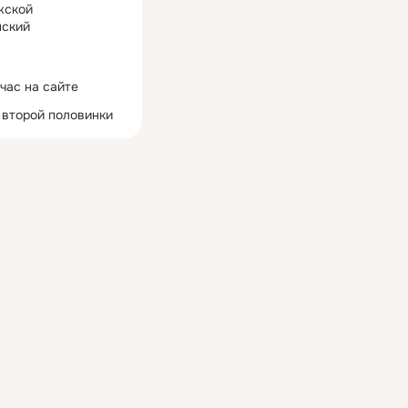
жской
ский
час на сайте
 второй половинки