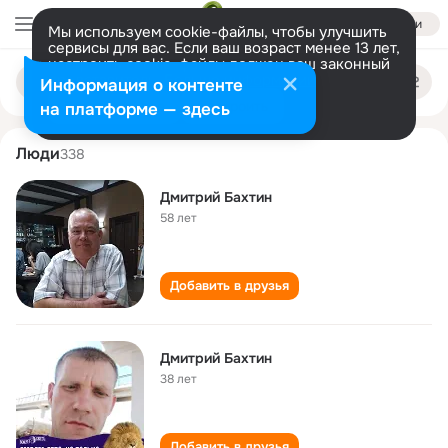
Войти
Мы используем cookie-файлы, чтобы улучшить
сервисы для вас. Если ваш возраст менее 13 лет,
настроить cookie-файлы должен ваш законный
dmitriy bakhtin
Поиск
представитель.
Больше информации
Информация о контенте
по
людям
Разрешить все
Настроить
на платформе — здесь
Люди
338
Дмитрий Бахтин
58 лет
Добавить в друзья
Дмитрий Бахтин
38 лет
Добавить в друзья