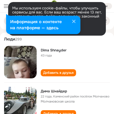
Войти
Мы используем cookie-файлы, чтобы улучшить
сервисы для вас. Если ваш возраст менее 13 лет,
настроить cookie-файлы должен ваш законный
dima shnayder
Поиск
представитель.
Больше информации
Информация о контенте
по
людям
Разрешить все
Настроить
на платформе — здесь
Люди
299
Dima Shnayder
43 года
Добавить в друзья
Дима Шнайдер
22 года
,
Каменский район посёлок Молчаново
Молчановская школа
Добавить в друзья