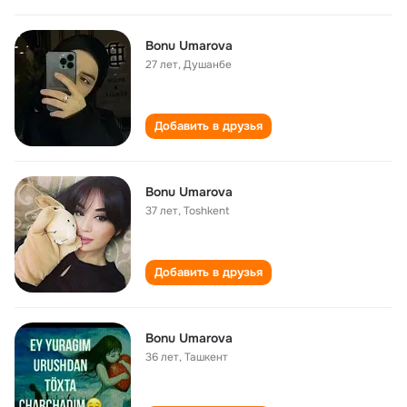
Bonu Umarova
27 лет
,
Душанбе
Добавить в друзья
Bonu Umarova
37 лет
,
Toshkent
Добавить в друзья
Bonu Umarova
36 лет
,
Ташкент