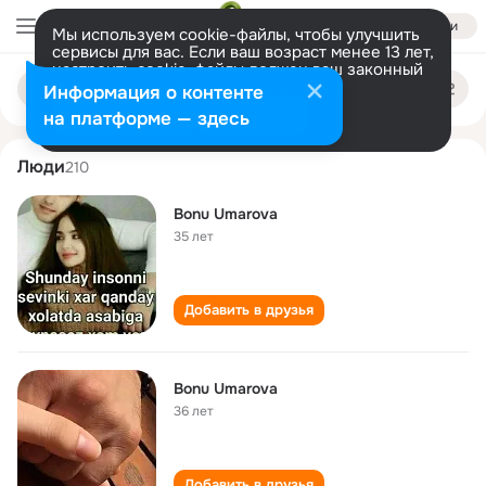
Войти
Мы используем cookie-файлы, чтобы улучшить
сервисы для вас. Если ваш возраст менее 13 лет,
настроить cookie-файлы должен ваш законный
bonu umarova
Поиск
представитель.
Больше информации
Информация о контенте
по
людям
Разрешить все
Настроить
на платформе — здесь
Люди
210
Bonu Umarova
35 лет
Добавить в друзья
Bonu Umarova
36 лет
Добавить в друзья