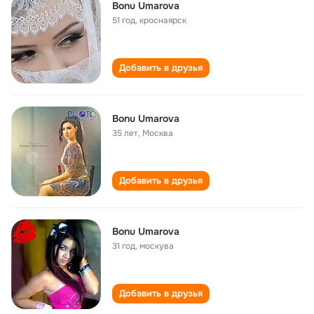
Bonu Umarova
51 год
,
кроснаярск
Добавить в друзья
Bonu Umarova
35 лет
,
Москва
Добавить в друзья
Bonu Umarova
31 год
,
москува
Добавить в друзья