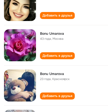
Добавить в друзья
Bonu Umarova
43 года
,
Москва
Добавить в друзья
Bonu Umarova
23 года
,
Красноярск
Добавить в друзья