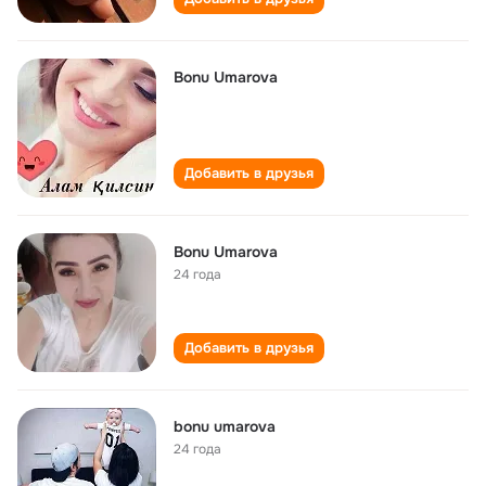
Bonu Umarova
Добавить в друзья
Bonu Umarova
24 года
Добавить в друзья
bonu umarova
24 года