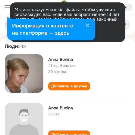
Войти
Мы используем cookie-файлы, чтобы улучшить
сервисы для вас. Если ваш возраст менее 13 лет,
настроить cookie-файлы должен ваш законный
anna bunina
Поиск
представитель.
Больше информации
Информация о контенте
по
людям
Разрешить все
Настроить
на платформе — здесь
Люди
248
Anna Bunina
41 год
,
Вильнюс
20 школа
Добавить в друзья
Anna Bunina
56 лет
Добавить в друзья