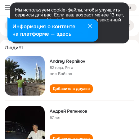
Войти
Мы используем cookie-файлы, чтобы улучшить
сервисы для вас. Если ваш возраст менее 13 лет,
настроить cookie-файлы должен ваш законный
andrey repnikov
Поиск
представитель.
Больше информации
Информация о контенте
по
людям
Разрешить все
Настроить
на платформе — здесь
Люди
81
Andrey Repnikov
62 года
,
Рига
оис Байкал
Добавить в друзья
Андрей Репников
57 лет
Добавить в друзья