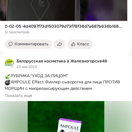
0-02-05-4d4097f73d1503079d73f78f38d7a687b636b168069028c446be1a46cdc0a4c1_ec16e2187d41ee18
12 просмотров
Комментировать
Класс
Белорусская косметика в Железногорске46
23 ноя 2023
AMPOULE Effect Филлер-сыворотка для лица ПРОТИВ 
В НАЛИЧИИ ВО ВСЕХ МАГАЗИНАХ
Показать еще