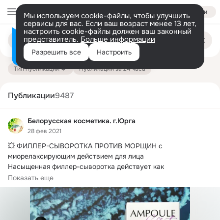
Войти
Мы используем cookie-файлы, чтобы улучшить
сервисы для вас. Если ваш возраст менее 13 лет,
настроить cookie-файлы должен ваш законный
Поиск
представитель.
Больше информации
Информация о контенте
по
публикациям
Разрешить все
Настроить
на платформе — здесь
Тип публикации
Публикации за 24 часа
Публикации
9487
Белорусская косметика. г.Юрга
28 фев 2021
💥 ФИЛЛЕР-СЫВОРОТКА ПРОТИВ МОРЩИН с 
миорелаксирующим действием для лица

Насыщенная филлер-сыворотка действует как 
профессиональная...
Показать еще