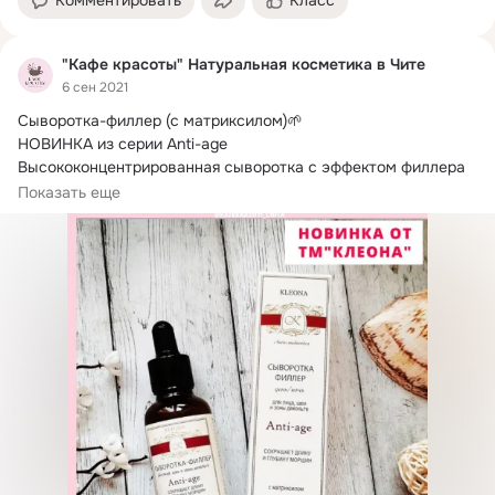
Комментировать
Класс
"Кафе красоты" Натуральная косметика в Чите
6 сен 2021
Сыворотка-филлер (с матриксилом)🌱

НОВИНКА из серии Anti-age

Высококонцентрированная сыворотка с эффектом филлера 
для поддерживающего,...
Показать еще