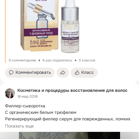
9 комментариев
6 раз поделились
5 классов
Комментировать
Класс
Косметика и процедуры восстановления для волос
16 мар 2018
Филлер-сыворотка

C органическим белым трюфелем

Регенерирующий филлер серум для поврежденных, ломких 
волос.
 Проникает глубоко в структуру...
Показать еще