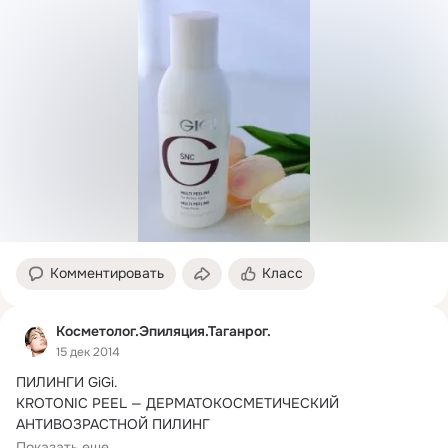
Комментировать
Класс
Косметолог.Эпиляция.Таганрог.
15 дек 2014
ПИЛИНГИ GiGi.
KROTONIC PEEL — ДЕРМАТОКОСМЕТИЧЕСКИЙ 
АНТИВОЗРАСТНОЙ ПИЛИНГ

Дермато-косметический фенол-кротоновый anti-age пилинг 
Показать еще