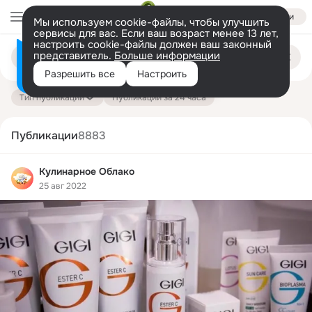
Войти
Мы используем cookie-файлы, чтобы улучшить
сервисы для вас. Если ваш возраст менее 13 лет,
настроить cookie-файлы должен ваш законный
Поиск
представитель.
Больше информации
Информация о контенте
по
публикациям
Разрешить все
Настроить
на платформе — здесь
Тип публикации
Публикации за 24 часа
Публикации
8883
Кулинарное Облако
25 авг 2022