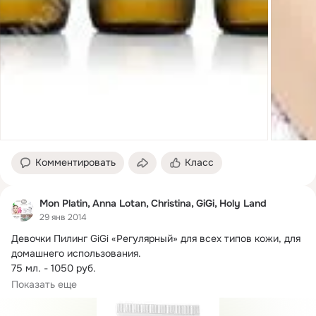
Комментировать
Класс
Mon Platin, Anna Lotan, Christina, GiGi, Holy Land
29 янв 2014
Девочки Пилинг GiGi «Регулярный» для всех типов кожи, для 
домашнего использования.
75 мл. - 1050 руб.

Является самым простым и эффективным...
Показать еще