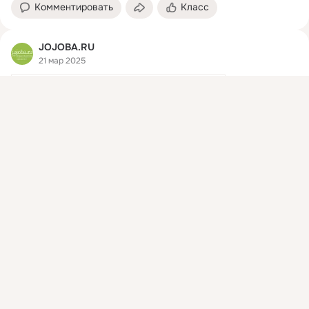
Комментировать
Класс
JOJOBA.RU
21 мар 2025
Присоединяйтесь к ОК, чтобы посмотреть больше
интересных публикаций и найти новых друзей.
Войти
Зарегистрироваться
GIGI SKIN EXPERT: Пилинг для всех типов кожи лица (Peeling Regular) (75 мл)