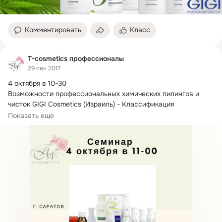
Комментировать
Класс
T-cosmetics профессионалы
29 сен 2017
4 октября в 10-30

Возможности профессиональных химических пилингов и 
чисток GIGI Cosmetics (Израиль) - Классификация 
химических пилингов.
Показать еще