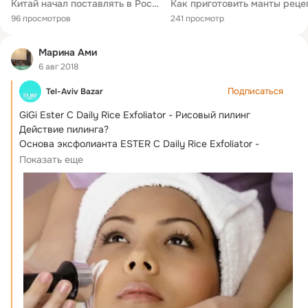
Китай начал поставлять в Россию ПЛАСТИКОВУЮ ЕДУ яйца мясо хлеб ЖУТЬ
Как приготовить манты реце
96 просмотров
241 просмотр
Марина Ами
6 авг 2018
Подписаться
Tel-Aviv Bazar
GiGi Ester C Daily Rice Exfoliator - Рисовый пилинг

Действие пилинга?
Основа эксфолианта ESTER C Daily Rice Exfoliator - 
рисовые ферменты,...
Показать еще