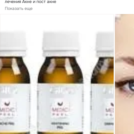
лечения Акне и пост акне

Состав:

Показать еще
Ундециленовая кислота (15%) – противогрибковое, 
антиоксидантное, регенирирующее действие