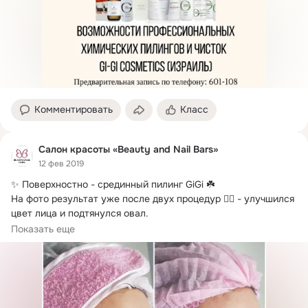
Комментировать
Класс
Салон красоты «Beauty and Nail Bars»
12 фев 2019
✨ Поверхностно - срединный пилинг GiGi ☘️

На фото результат уже после двух процедур ☝🏻 - улучшился 
цвет лица и подтянулся овал.
Работа...
Показать еще