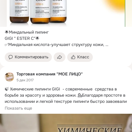
🌟Миндальный пилинг

GIGI " ESTER C"🌟

✅Миндальная кислота-улучшает структуру кожи, 
стимулирует выработку собственного коллагена и 
эластина,...
Комментировать
Класс
Торговая компания "МОЕ ЛИЦО"
5 дек 2017
🍃 Химические пилинги GIGI  - современные  средства в 
борьбе за красоту и здоровье кожи.
 💁Благодаря простоте в 
использовании и легкой текстуре пилинги быстро завоевали 
любовь среди клиентов.
Показать еще