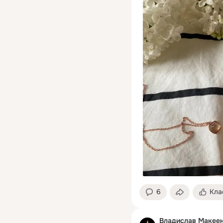
6
Кла
Владислав Макее