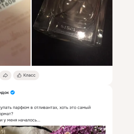
Класс
идок
упать парфюм в отливантах, хоть это самый 
ормат?
 у меня началось...