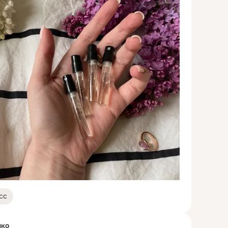
сс
нко