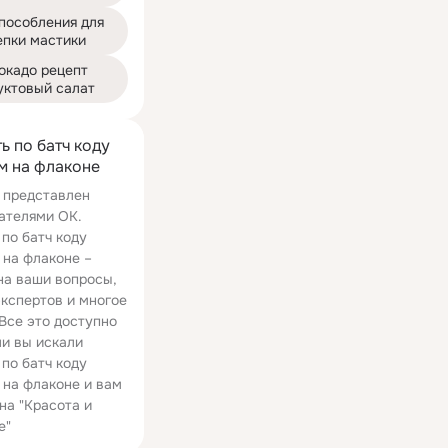
пособления для 
епки мастики
окадо рецепт 
уктовый салат
ь по батч коду
 на флаконе
 представлен
ателями ОК.
 по батч коду
на флаконе –
на ваши вопросы,
экспертов и многое
 Все это доступно
ли вы искали
 по батч коду
на флаконе и вам
на "Красота и
е"