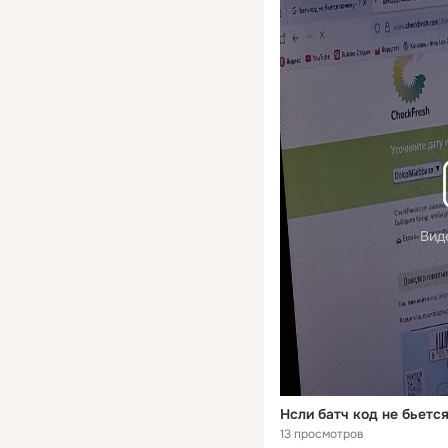
Вид
Нсли батч код не бьетс
13 просмотров