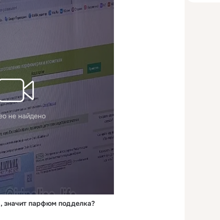
ео не найдено
я, значит парфюм подделка?