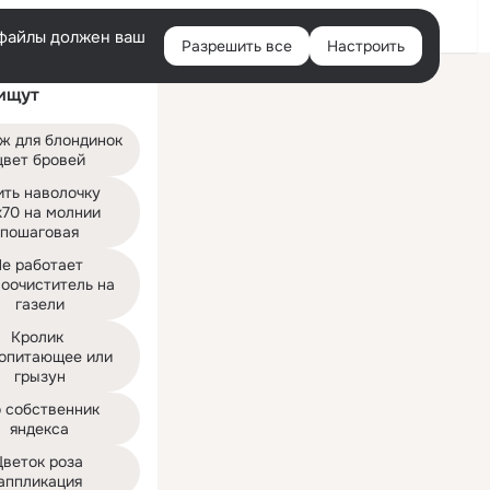
Войти
e-файлы должен ваш
Разрешить все
Настроить
Правая
ищут
колонка
ж для блондинок 
цвет бровей
ть наволочку 
70 на молнии 
пошаговая
е работает 
оочиститель на 
газели
Кролик 
опитающее или 
грызун
 собственник 
яндекса
веток роза 
аппликация