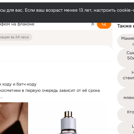
ы для вас. Если ваш возраст менее 13 лет, настроить cooki
Также 
ации за 24 часа
Макия
Сши
50х
Н
стекл
 коду и батч-коду

 косметики в первую очередь зависит от её срока 
..
млек
Кто
Ц