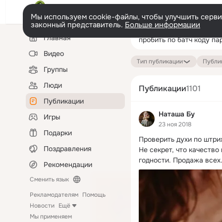
Мы используем cookie-файлы, чтобы улучшить сервис
законный представитель.
Больше информации
Левая
Поиск
Главная
колонка
по
публикациям
Видео
Тип публикации
Публик
Группы
Люди
Публикации
1101
Публикации
Наташа Бу
Игры
23 ноя 2018
Подарки
Проверить духи по штрих
Поздравления
Не секрет, что качество
годности.
 Продажа всех.
Рекомендации
Сменить язык
Рекламодателям
Помощь
Новости
Ещё
Мы применяем