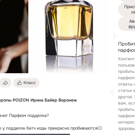
Прис
л
Ав
фр
Пробит
парфюм
Контент
пользов
пробить
парфюм 
Класс
ответы 
статьи 
другое.
вропы POIZON Ирина Байер Воронеж
вам, ес
пробить
значит Парфюм подделка?
парфюм 
интерес
 у подделок батч коды прекрасно пробиваются🤷‍♀️
здоровь