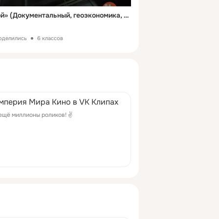
«Повелитель Вселенной» (Документальный, геоэкономика, 2013)
поделились
6 классов
мперия Мира Кино в VK Клипах
ещё миллионы роликов! ✌
K