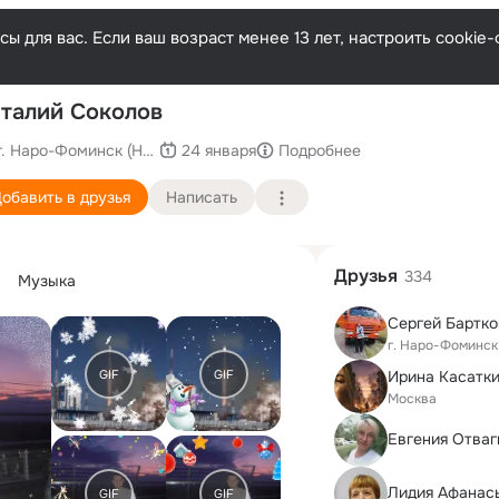
ы для вас. Если ваш возраст менее 13 лет, настроить cooki
талий Соколов
г. Наро-Фоминск (Наро-Фоминский район)
24 января
Подробнее
обавить в друзья
Написать
Друзья
334
Музыка
Сергей Бартко
г. Наро-Фоминск
GIF
GIF
Ирина Касатк
Москва
Евгения Отваг
Лидия Афанас
GIF
GIF