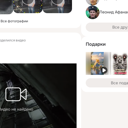
Леонид Афана
Все фотографии
Все дру
оделился видео
Подарки
Все под
Видео не найдено