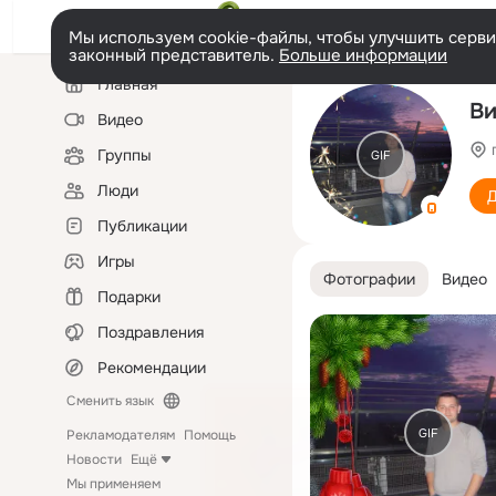
Мы используем cookie-файлы, чтобы улучшить сервис
законный представитель.
Больше информации
Левая
Главная
колонка
Ви
Видео
Группы
GIF
Люди
Д
Публикации
Игры
Фотографии
Видео
Подарки
Поздравления
Рекомендации
Сменить язык
GIF
Рекламодателям
Помощь
Новости
Ещё
Мы применяем