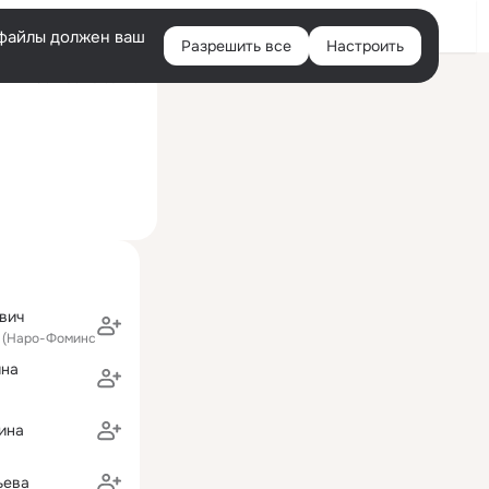
Войти
e-файлы должен ваш
Разрешить все
Настроить
Правая
Сейчас на сайте
колонка
вич
 (Наро-Фоминский район)
ина
ина
ьева