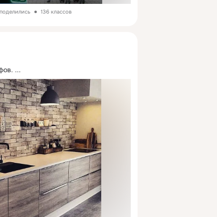
 поделились
136 классов
фов.
 ...