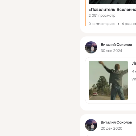
2 051 просмотр
0 комментариев
4 раза 
Фид
Виталий Соколов
30 янв 2024
И
И 
V
Фид
Виталий Соколов
20 дек 2020