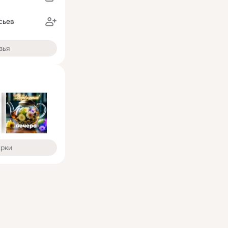
сьев
зья
арки