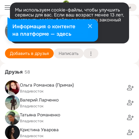
Войти
Мы используем cookie-файлы, чтобы улучшить
сервисы для вас. Если ваш возраст менее 13 лет,
настроить cookie-файлы должен ваш законный
Ирина Дёмина (Кононова)
представитель.
Больше информации
Информация о контенте
Разрешить все
Настроить
на платформе — здесь
Владивосток
22 марта (43 года)
1 гимназия
Подробнее
Добавить в друзья
Написать
Друзья
58
Ольга Романова (Примак)
Владивосток
Валерий Ларченко
Владивосток
Татьяна Романенко
Владивосток
Кристина Уварова
Владивосток