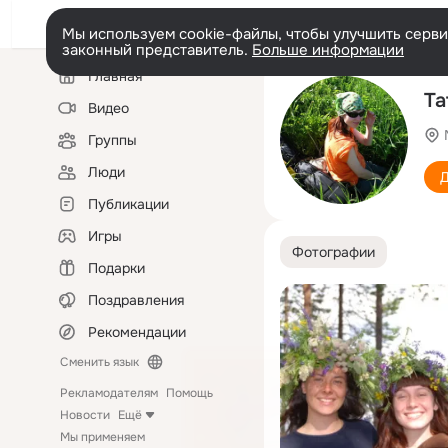
Мы используем cookie-файлы, чтобы улучшить сервис
законный представитель.
Больше информации
Левая
Главная
колонка
Та
Видео
Группы
Люди
Д
Публикации
Игры
Фотографии
Подарки
Поздравления
Рекомендации
Сменить язык
Рекламодателям
Помощь
Новости
Ещё
Мы применяем