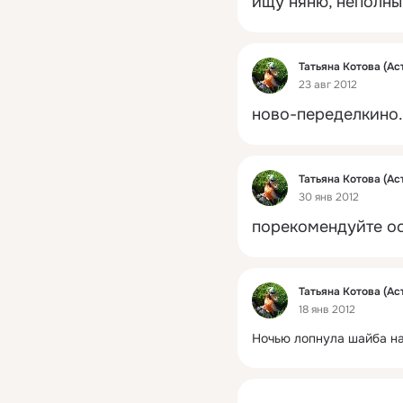
ищу няню, неполны
Фид
Татьяна Котова (Ас
23 авг 2012
ново-переделкино.
Фид
Татьяна Котова (Ас
30 янв 2012
порекомендуйте ос
Фид
Татьяна Котова (Ас
18 янв 2012
Ночью лопнула шайба н