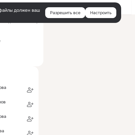
Войти
e-файлы должен ваш
Разрешить все
Настроить
Правая
оследний визит: 7 апр
колонка
олнцево"
е
ова
ров
ова
ва