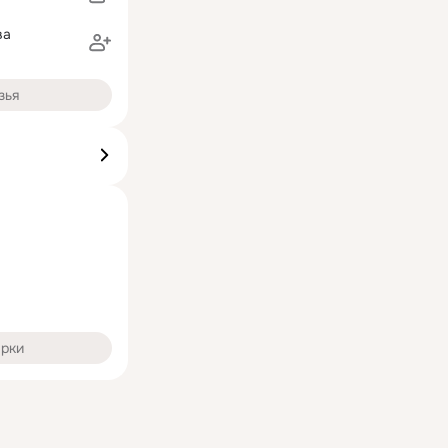
ва
зья
арки