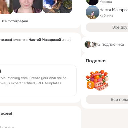
Москва
Настя Макаро
Кубинка
Все фотографии
Все дру
тахова)
вместе с
Настей Макаровой
и ещё
2 подписчика
Подарки
y
rveyMonkey.com. Create your own online
key's expert certified FREE templates.
Все под
тахова)