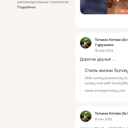
рекомендательные технологии
Подробнее
Фид
Татьяна Котова (Ас
7 друзьями
16 апр 2013
Дорогие друзья!
 ...
Стиль жизни Surve
Web survey powered by Su
survey now with SurveyMon
www.surveymonkey.com
Фид
Татьяна Котова (Ас
9 сен 2012