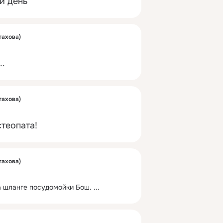
й день
тахова)
..
тахова)
теопата!
тахова)
а шланге посудомойки Бош.
 ...