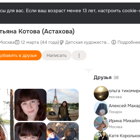
ы для вас. Если ваш возраст менее 13 лет, настроить cooki
П
тьяна Котова (Астахова)
Москва
12 марта (44 года)
Детская художественная школа "С
Подробне
обавить в друзья
Написать
Друзья
38
ольга тихомир
москва
Алексей Мака
Лондон
Ирина Михайл
Москва
Катя Королько