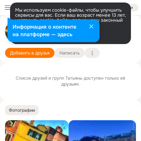
Войти
Мы используем cookie-файлы, чтобы улучшить
сервисы для вас. Если ваш возраст менее 13 лет,
настроить cookie-файлы должен ваш законный
представитель.
Больше информации
Татьяна Медведева
Информация о контенте
Разрешить все
Настроить
на платформе — здесь
Москва
27 сентября
Подробнее
Добавить в друзья
Написать
Список друзей и групп Татьяны доступен только её
друзьям.
Фотографии