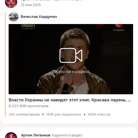
12 мая 2015
Вячеслав Кардумян
Видео не найдено
Власти Украины не навидят этот клип. Красава парень, не побоялся
8 023 948 просмотров
23K комментариев
130K раз поделились
432K классов
Фид
Артем Литвинов
поделился видео