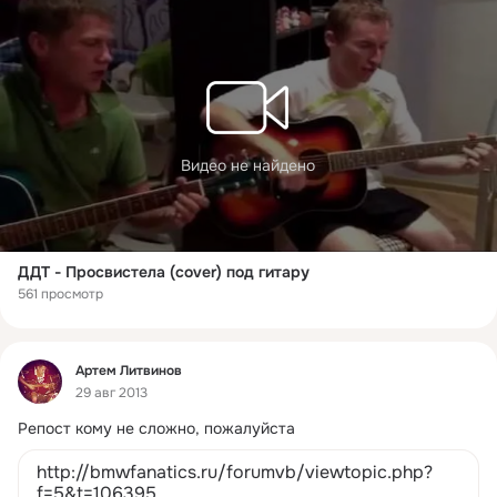
Видео не найдено
ДДТ - Просвистела (cover) под гитару
561 просмотр
Фид
Артем Литвинов
29 авг 2013
Репост кому не сложно, пожалуйста
http://bmwfanatics.ru/forumvb/viewtopic.php?
f=5&t=106395