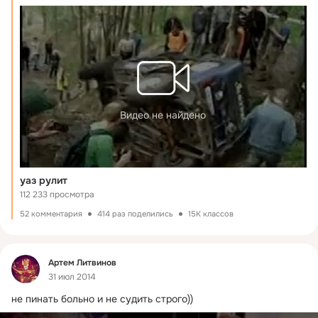
Видео не найдено
уаз рулит
112 233 просмотра
52 комментария
414 раз поделились
15K классов
Фид
Артем Литвинов
31 июл 2014
не пинать больно и не судить строго))