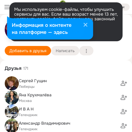
Войти
Мы используем cookie-файлы, чтобы улучшить
сервисы для вас. Если ваш возраст менее 13 лет,
настроить cookie-файлы должен ваш законный
Артем Литвинов
представитель.
Больше информации
Информация о контенте
Разрешить все
Настроить
на платформе — здесь
Краснодарский край
8 сентября (41 год)
1 Московский кадетский корпус
Подробнее
Добавить в друзья
Написать
Друзья
171
Сергей Гущин
Люберцы
Яна Крухмалёва
Москва
И В А Н
Геленджик
Александр Владимирович
Геленджик