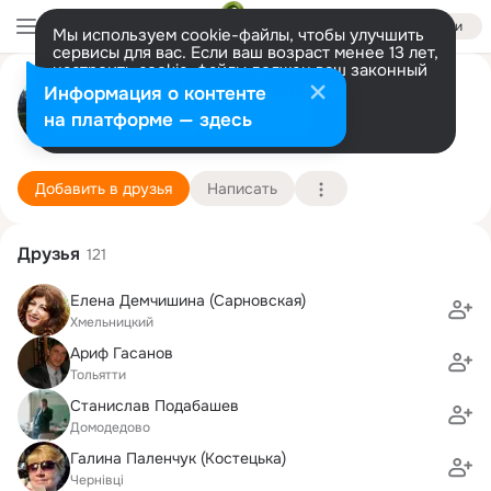
Войти
Мы используем cookie-файлы, чтобы улучшить
сервисы для вас. Если ваш возраст менее 13 лет,
настроить cookie-файлы должен ваш законный
Олександр Любинецький
представитель.
Больше информации
Информация о контенте
Разрешить все
Настроить
на платформе — здесь
Хмельницький
31 октября (61 год)
2 школа
Подробнее
Добавить в друзья
Написать
Друзья
121
Елена Демчишина (Сарновская)
Хмельницкий
Ариф Гасанов
Тольятти
Станислав Подабашев
Домодедово
Галина Паленчук (Костецька)
Чернівці