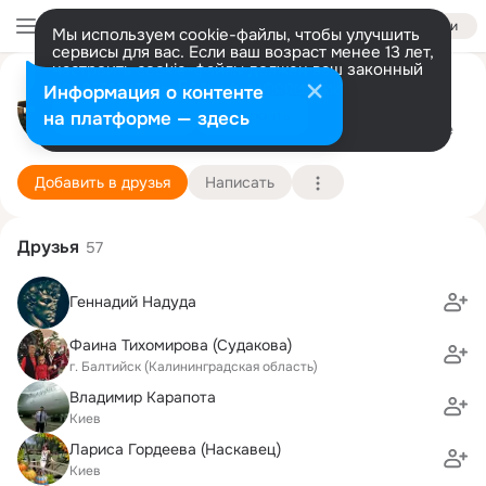
Войти
Мы используем cookie-файлы, чтобы улучшить
сервисы для вас. Если ваш возраст менее 13 лет,
настроить cookie-файлы должен ваш законный
представитель.
Больше информации
Александр Наскавец
Информация о контенте
Разрешить все
Настроить
на платформе — здесь
Киев
14 декабря
6 школа
Подробнее
Добавить в друзья
Написать
Друзья
57
Геннадий Надуда
Фаина Тихомирова (Судакова)
г. Балтийск (Калининградская область)
Владимир Карапота
Киев
Лариса Гордеева (Наскавец)
Киев