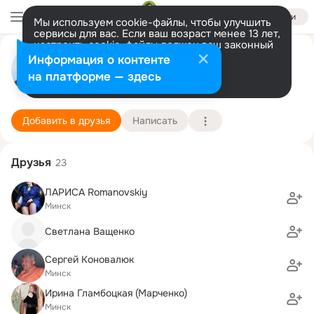
Войти
Мы используем cookie-файлы, чтобы улучшить
сервисы для вас. Если ваш возраст менее 13 лет,
настроить cookie-файлы должен ваш законный
Виктор Суковицин
представитель.
Больше информации
Информация о контенте
Разрешить все
Настроить
на платформе — здесь
Минск
18 февраля (61 год)
38 школа
Подробнее
Добавить в друзья
Написать
Друзья
23
ЛАРИСА Romanovskiy
Минск
Светлана Ващенко
Сергей Коновалюк
Минск
Ирина Гламбоцкая (Марченко)
Минск