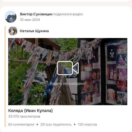
Фид
Виктор Суковицин
поделился видео
10 июл 2014
Наталья Щукина
Видео не найдено
Коляда (Иван Купала)
33 013 просмотров
62 комментария
201 раз поделились
720 классов