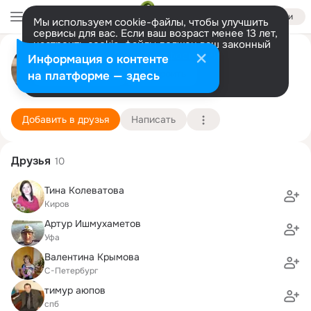
Войти
Мы используем cookie-файлы, чтобы улучшить
сервисы для вас. Если ваш возраст менее 13 лет,
настроить cookie-файлы должен ваш законный
Василина Прусакова
представитель.
Больше информации
Информация о контенте
Разрешить все
Настроить
на платформе — здесь
Санкт-Петербург
4 мая (41 год)
Санкт-Петербургский колледж морского прибо
Подробнее
Добавить в друзья
Написать
Друзья
10
Тина Колеватова
Киров
Артур Ишмухаметов
Уфа
Валентина Крымова
С-Петербург
тимур аюпов
спб