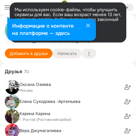
Войти
Мы используем cookie-файлы, чтобы улучшить
сервисы для вас. Если ваш возраст менее 13 лет,
настроить cookie-файлы должен ваш законный
LEO BEAUTY
представитель.
Больше информации
Информация о контенте
Медицинский центр подологии в Москве
Разрешить все
Настроить
на платформе — здесь
1 сентября (21 год)
Подробнее
Добавить в друзья
Написать
Друзья
70
Оксана Озиева
Москва
Елена Суходоева -Артемьева
Карина Карина
г. Ростов (Ростовский район)
Вера Джумагалиева