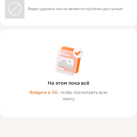
тон можно также использовать для очищения
Видео удалено или не является публично доступным
пространства : включите и занимайтесь делами,
#Эзотерика #ТАЙНЫЕ_ЗНАНИЯ
#эзотерика_практическая_магия 🕎
Основы_современной_Эзотерики https://ezopraktik.ru/
На этом пока всё
Войдите в ОК
, чтобы посмотреть всю
ленту