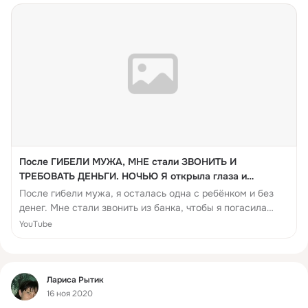
После ГИБЕЛИ МУЖА, МНЕ стали ЗВОНИТЬ И
ТРЕБОВАТЬ ДЕНЬГИ. НОЧЬЮ Я открыла глаза и
УВИДЕЛА МУЖА...
После гибели мужа, я осталась одна с ребёнком и без
денег. Мне стали звонить из банка, чтобы я погасила
задолженность. И вот однажды ночью, я открыла глаза и
YouTube
увидела мужа, который... Автор: Галина Захарова |
Живые страницы. Ссылка на ресурсы:
https://zen.yandex.ru/gazakharova Подписывайтесь на
Фид
наш канал 📌, жмите на колокольчик 🔔, чтобы не
Лариса Рытик
пропустить новые и интересные истории!
16 ноя 2020