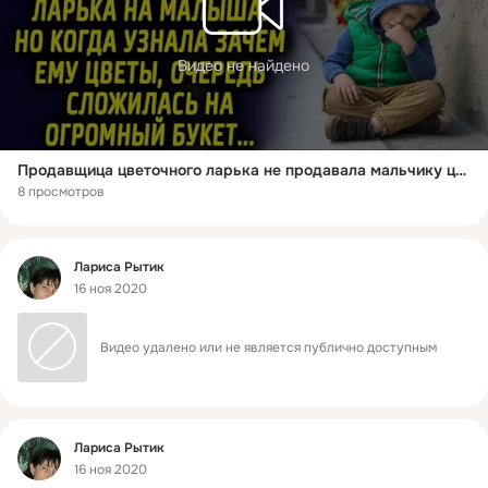
Видео не найдено
Продавщица цветочного ларька не продавала мальчику цветы, но когда узнала зачем ему цветы, очередь…
8 просмотров
Фид
Лариса Рытик
16 ноя 2020
Видео удалено или не является публично доступным
Фид
Лариса Рытик
16 ноя 2020