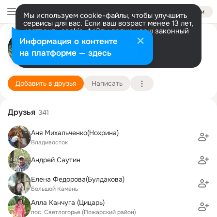
Войти
Мы используем cookie-файлы, чтобы улучшить
сервисы для вас. Если ваш возраст менее 13 лет,
настроить cookie-файлы должен ваш законный
Лариса Рытик
представитель.
Больше информации
Информация о контенте
Разрешить все
Настроить
на платформе — здесь
г. Бикин (Хабаровский край)
24 января (59 лет)
Подробнее
Добавить в друзья
Написать
Друзья
341
Аня Михальченко(Нохрина)
Владивосток
Андрей Саутин
Елена Федорова(Булдакова)
Большой Камень
Алла Канчуга (Цицарь)
пос. Светлогорье (Пожарский район)