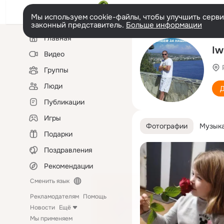
Мы используем cookie-файлы, чтобы улучшить сервис
законный представитель.
Больше информации
Левая
Главная
колонка
Iw
Видео
Группы
Люди
Д
Публикации
Игры
Фотографии
Музык
Подарки
Поздравления
Рекомендации
Сменить язык
Рекламодателям
Помощь
Новости
Ещё
Мы применяем