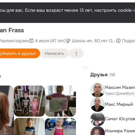
ы для вас. Если ваш возраст менее 13 лет, настроить cooki
По
an Frass
Реклингхаузен
4 июля (47 лет)
Школа им. 60 лет Октябрьско
Подро
обавить в друзья
Написать
Друзья
116
а
Максим Мазеп
Тараз (Джамбул)
Макс Мирный
Самат Юсупо
Ильмира Рахи