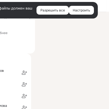
Войти
e-файлы должен ваш
Разрешить все
Настроить
Правая
следний визит: 28 мар
колонка
й Революции
бнее
ов
в
мова