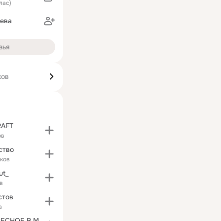
лас)
аева
зья
ков
AFT
ов
ство
ков
ut_
в
стов
а
САМОЕ ИНТЕРЕСНОЕ В МИРЕ