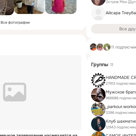
Остров Мэн (Дуг
Айсара Тлеуб
Все фотографии
Все дру
11 подписчи
Группы
11
HANDMADE CR
27913 подписчик
Мужское брат
966686 подписчи
_parkour.worko
3396 подписчико
Клуб шахмати
12943 подписчик
[русские субтитры] - Немецкое тeлевидение нaсмехается над Майданом